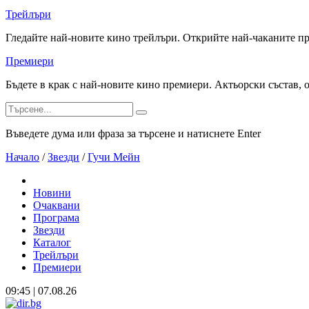
Трейлъри
Гледайте най-новите кино трейлъри. Открийте най-чаканите п
Премиери
Бъдете в крак с най-новите кино премиери. Актьорски състав, 
Въведете дума или фраза за търсене и натиснете Enter
Начало
/
Звезди
/
Гучи Мейн
Новини
Очаквани
Програма
Звезди
Каталог
Трейлъри
Премиери
09:45 | 07.08.26