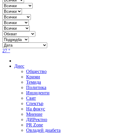
27 °
Днес
Общество
Крими
Темида
Политика
Инциденти
Свят
Спектър
На фокус
Мнение
ДИРектно
PR Zone
Овладей диабета