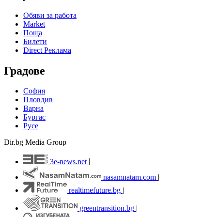
Обяви за работа
Market
Поща
Билети
Direct Реклама
Градове
София
Пловдив
Варна
Бургас
Русе
Dir.bg Media Group
3e-news.net
|
nasamnatam.com
|
realtimefuture.bg
|
greentransition.bg
|