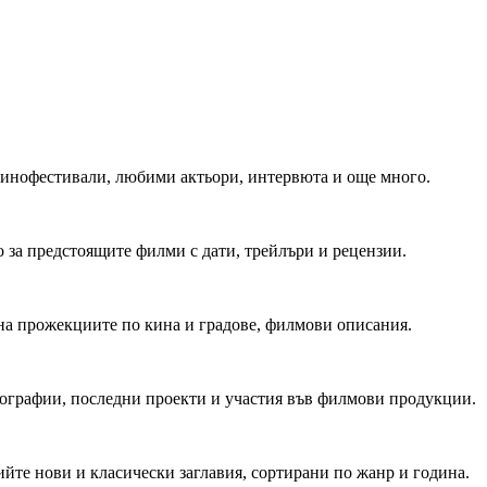
 Кинофестивали, любими актьори, интервюта и още много.
 за предстоящите филми с дати, трейлъри и рецензии.
на прожекциите по кина и градове, филмови описания.
мографии, последни проекти и участия във филмови продукции.
йте нови и класически заглавия, сортирани по жанр и година.