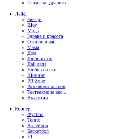
Пътят на здравето
Лайф
Звезди
Шоу
Мода
Здраве и красота
Отново в час
Мама
Дом
Любопитно
Дай лапа
Любов и секс
Шопинг
PR Zone
Разговори за съня
Тествахме за вас...
Вкусотии
Корнер
Футбол
Тенис
Волейбол
Баскетбол
F1