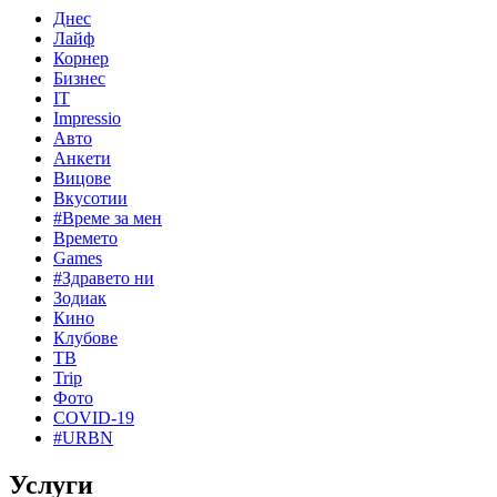
Днес
Лайф
Корнер
Бизнес
IT
Impressio
Авто
Анкети
Вицове
Вкусотии
#Време за мен
Времето
Games
#Здравето ни
Зодиак
Кино
Клубове
ТВ
Trip
Фото
COVID-19
#URBN
Услуги