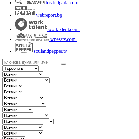
lostbulgaria.com
|
webreport.bg
|
worktalent.com
|
wnesstv.com
|
soulandpepper.tv