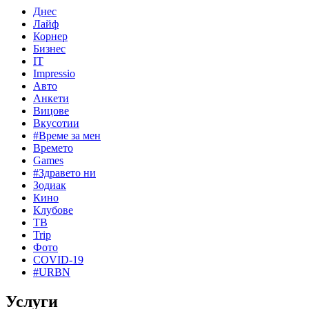
Днес
Лайф
Корнер
Бизнес
IT
Impressio
Авто
Анкети
Вицове
Вкусотии
#Време за мен
Времето
Games
#Здравето ни
Зодиак
Кино
Клубове
ТВ
Trip
Фото
COVID-19
#URBN
Услуги