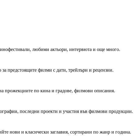
 Кинофестивали, любими актьори, интервюта и още много.
 за предстоящите филми с дати, трейлъри и рецензии.
на прожекциите по кина и градове, филмови описания.
мографии, последни проекти и участия във филмови продукции.
йте нови и класически заглавия, сортирани по жанр и година.