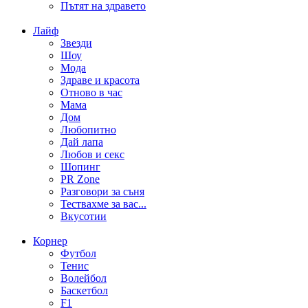
Пътят на здравето
Лайф
Звезди
Шоу
Мода
Здраве и красота
Отново в час
Мама
Дом
Любопитно
Дай лапа
Любов и секс
Шопинг
PR Zone
Разговори за съня
Тествахме за вас...
Вкусотии
Корнер
Футбол
Тенис
Волейбол
Баскетбол
F1