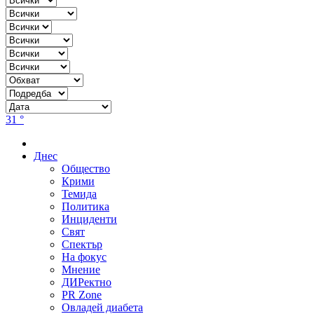
31 °
Днес
Общество
Крими
Темида
Политика
Инциденти
Свят
Спектър
На фокус
Мнение
ДИРектно
PR Zone
Овладей диабета