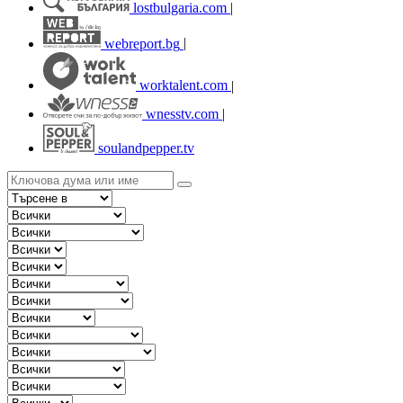
lostbulgaria.com
|
webreport.bg
|
worktalent.com
|
wnesstv.com
|
soulandpepper.tv