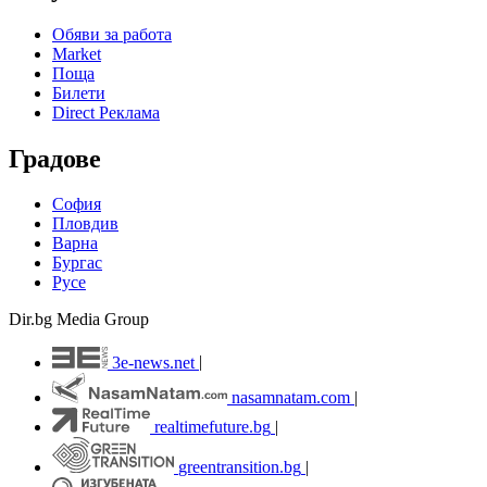
Обяви за работа
Market
Поща
Билети
Direct Реклама
Градове
София
Пловдив
Варна
Бургас
Русе
Dir.bg Media Group
3e-news.net
|
nasamnatam.com
|
realtimefuture.bg
|
greentransition.bg
|