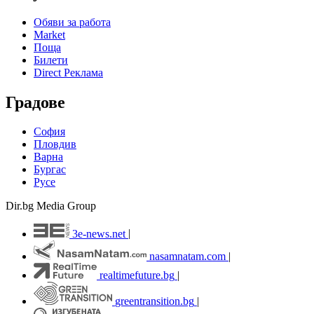
Обяви за работа
Market
Поща
Билети
Direct Реклама
Градове
София
Пловдив
Варна
Бургас
Русе
Dir.bg Media Group
3e-news.net
|
nasamnatam.com
|
realtimefuture.bg
|
greentransition.bg
|