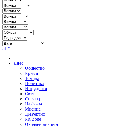
31 °
Днес
Общество
Крими
Темида
Политика
Инциденти
Свят
Спектър
На фокус
Мнение
ДИРектно
PR Zone
Овладей диабета