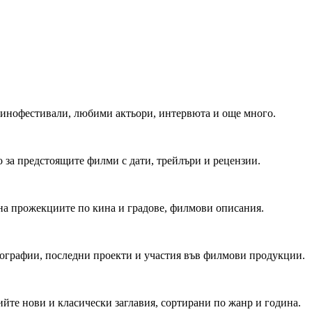
 Кинофестивали, любими актьори, интервюта и още много.
 за предстоящите филми с дати, трейлъри и рецензии.
на прожекциите по кина и градове, филмови описания.
мографии, последни проекти и участия във филмови продукции.
йте нови и класически заглавия, сортирани по жанр и година.