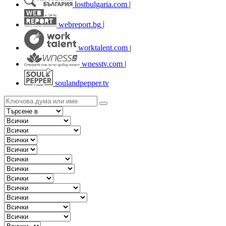
lostbulgaria.com
|
webreport.bg
|
worktalent.com
|
wnesstv.com
|
soulandpepper.tv