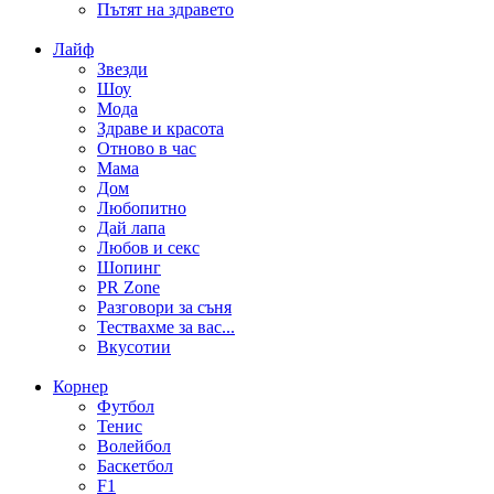
Пътят на здравето
Лайф
Звезди
Шоу
Мода
Здраве и красота
Отново в час
Мама
Дом
Любопитно
Дай лапа
Любов и секс
Шопинг
PR Zone
Разговори за съня
Тествахме за вас...
Вкусотии
Корнер
Футбол
Тенис
Волейбол
Баскетбол
F1