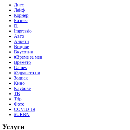
Днес
Лайф
Корнер
Бизнес
IT
Impressio
Авто
Анкети
Вицове
Вкусотии
#Време за мен
Времето
Games
#Здравето ни
Зодиак
Кино
Клубове
ТВ
Trip
Фото
COVID-19
#URBN
Услуги