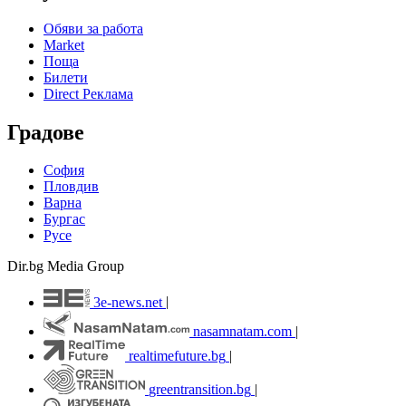
Обяви за работа
Market
Поща
Билети
Direct Реклама
Градове
София
Пловдив
Варна
Бургас
Русе
Dir.bg Media Group
3e-news.net
|
nasamnatam.com
|
realtimefuture.bg
|
greentransition.bg
|