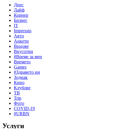
Днес
Лайф
Корнер
Бизнес
IT
Impressio
Авто
Анкети
Вицове
Вкусотии
#Време за мен
Времето
Games
#Здравето ни
Зодиак
Кино
Клубове
ТВ
Trip
Фото
COVID-19
#URBN
Услуги