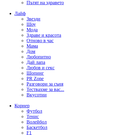
Пътят на здравето
Лайф
Звезди
Шоу
Мода
Здраве и красота
Отново в час
Мама
Дом
Любопитно
Дай лапа
Любов и секс
Шопинг
PR Zone
Разговори за съня
Тествахме за вас...
Вкусотии
Корнер
Футбол
Тенис
Волейбол
Баскетбол
F1