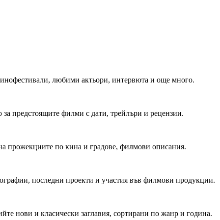
 Кинофестивали, любими актьори, интервюта и още много.
 за предстоящите филми с дати, трейлъри и рецензии.
на прожекциите по кина и градове, филмови описания.
мографии, последни проекти и участия във филмови продукции.
йте нови и класически заглавия, сортирани по жанр и година.