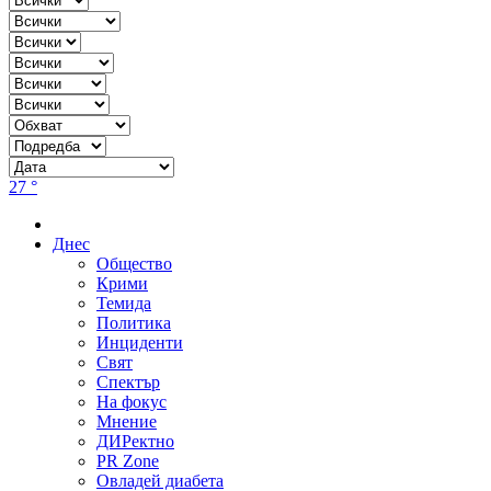
27 °
Днес
Общество
Крими
Темида
Политика
Инциденти
Свят
Спектър
На фокус
Мнение
ДИРектно
PR Zone
Овладей диабета