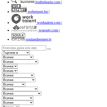
lostbulgaria.com
|
webreport.bg
|
worktalent.com
|
wnesstv.com
|
soulandpepper.tv