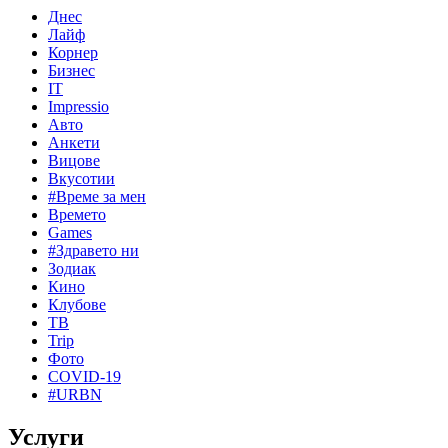
Днес
Лайф
Корнер
Бизнес
IT
Impressio
Авто
Анкети
Вицове
Вкусотии
#Време за мен
Времето
Games
#Здравето ни
Зодиак
Кино
Клубове
ТВ
Trip
Фото
COVID-19
#URBN
Услуги