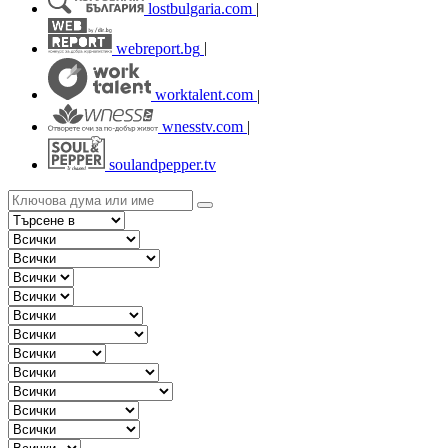
lostbulgaria.com
|
webreport.bg
|
worktalent.com
|
wnesstv.com
|
soulandpepper.tv