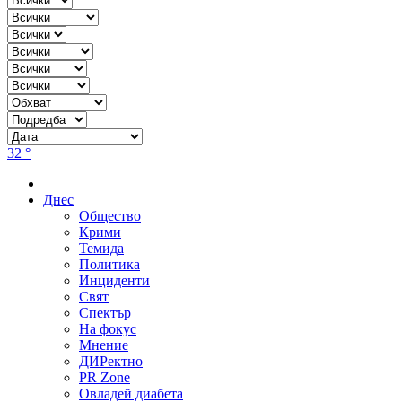
32 °
Днес
Общество
Крими
Темида
Политика
Инциденти
Свят
Спектър
На фокус
Мнение
ДИРектно
PR Zone
Овладей диабета