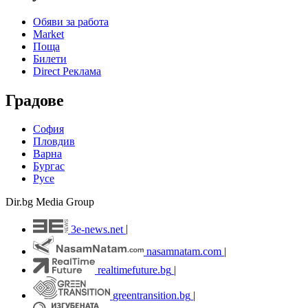
Обяви за работа
Market
Поща
Билети
Direct Реклама
Градове
София
Пловдив
Варна
Бургас
Русе
Dir.bg Media Group
3e-news.net
|
nasamnatam.com
|
realtimefuture.bg
|
greentransition.bg
|