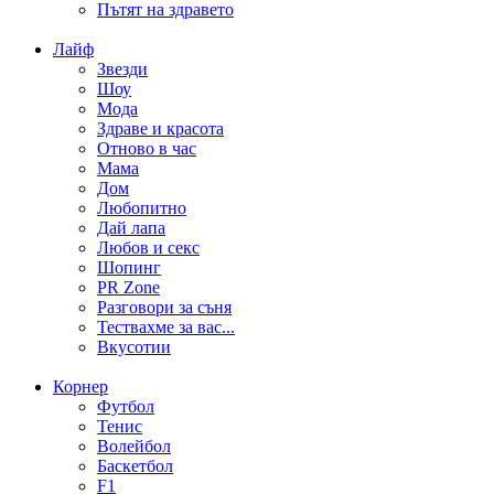
Пътят на здравето
Лайф
Звезди
Шоу
Мода
Здраве и красота
Отново в час
Мама
Дом
Любопитно
Дай лапа
Любов и секс
Шопинг
PR Zone
Разговори за съня
Тествахме за вас...
Вкусотии
Корнер
Футбол
Тенис
Волейбол
Баскетбол
F1