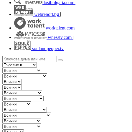
lostbulgaria.com
|
webreport.bg
|
worktalent.com
|
wnesstv.com
|
soulandpepper.tv