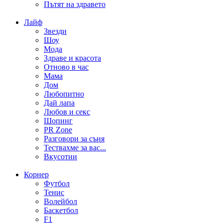
Пътят на здравето
Лайф
Звезди
Шоу
Мода
Здраве и красота
Отново в час
Мама
Дом
Любопитно
Дай лапа
Любов и секс
Шопинг
PR Zone
Разговори за съня
Тествахме за вас...
Вкусотии
Корнер
Футбол
Тенис
Волейбол
Баскетбол
F1