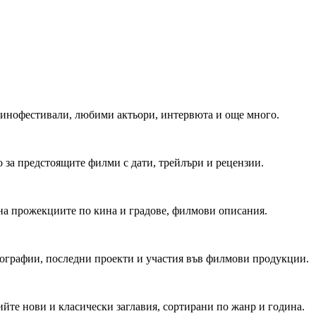
 Кинофестивали, любими актьори, интервюта и още много.
 за предстоящите филми с дати, трейлъри и рецензии.
на прожекциите по кина и градове, филмови описания.
мографии, последни проекти и участия във филмови продукции.
йте нови и класически заглавия, сортирани по жанр и година.