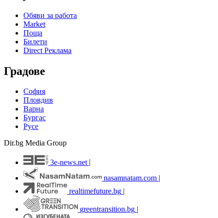
Обяви за работа
Market
Поща
Билети
Direct Реклама
Градове
София
Пловдив
Варна
Бургас
Русе
Dir.bg Media Group
3e-news.net
|
nasamnatam.com
|
realtimefuture.bg
|
greentransition.bg
|