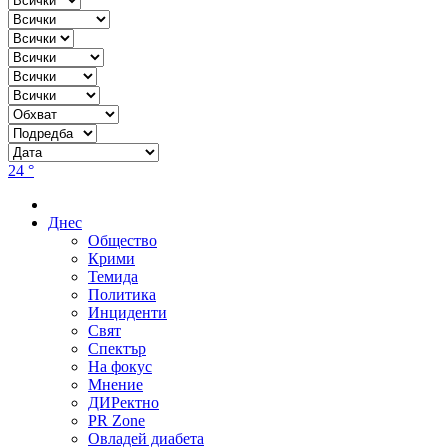
24 °
Днес
Общество
Крими
Темида
Политика
Инциденти
Свят
Спектър
На фокус
Мнение
ДИРектно
PR Zone
Овладей диабета