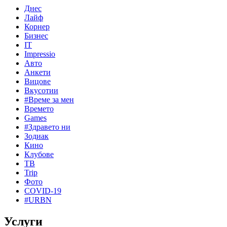
Днес
Лайф
Корнер
Бизнес
IT
Impressio
Авто
Анкети
Вицове
Вкусотии
#Време за мен
Времето
Games
#Здравето ни
Зодиак
Кино
Клубове
ТВ
Trip
Фото
COVID-19
#URBN
Услуги