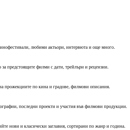
 Кинофестивали, любими актьори, интервюта и още много.
 за предстоящите филми с дати, трейлъри и рецензии.
на прожекциите по кина и градове, филмови описания.
мографии, последни проекти и участия във филмови продукции.
йте нови и класически заглавия, сортирани по жанр и година.