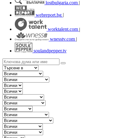
lostbulgaria.com
|
webreport.bg
|
worktalent.com
|
wnesstv.com
|
soulandpepper.tv