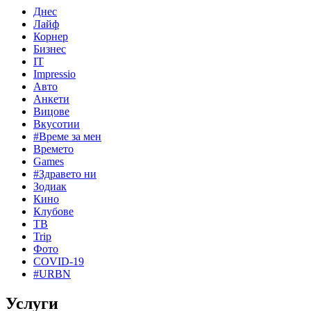
Днес
Лайф
Корнер
Бизнес
IT
Impressio
Авто
Анкети
Вицове
Вкусотии
#Време за мен
Времето
Games
#Здравето ни
Зодиак
Кино
Клубове
ТВ
Trip
Фото
COVID-19
#URBN
Услуги