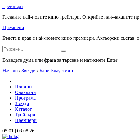
Трейлъри
Гледайте най-новите кино трейлъри. Открийте най-чаканите п
Премиери
Бъдете в крак с най-новите кино премиери. Актьорски състав, 
Въведете дума или фраза за търсене и натиснете Enter
Начало
/
Звезди
/
Бари Блаустийн
Новини
Очаквани
Програма
Звезди
Каталог
Трейлъри
Премиери
05:01 | 08.08.26