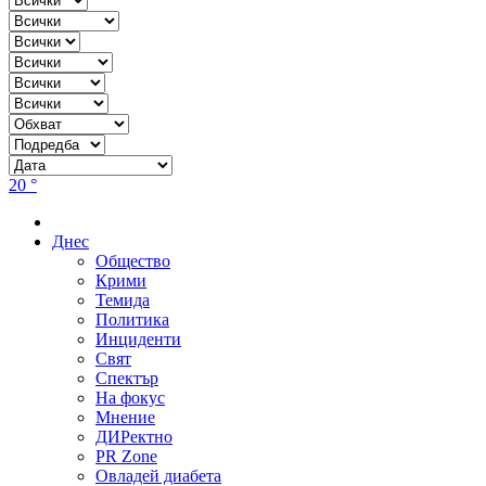
20 °
Днес
Общество
Крими
Темида
Политика
Инциденти
Свят
Спектър
На фокус
Мнение
ДИРектно
PR Zone
Овладей диабета