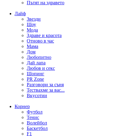
Пътят на здравето
Лайф
Звезди
Шоу
Мода
Здраве и красота
Отново в час
Мама
Дом
Любопитно
Дай лапа
Любов и секс
Шопинг
PR Zone
Разговори за съня
Тествахме за вас...
Вкусотии
Корнер
Футбол
Тенис
Волейбол
Баскетбол
F1