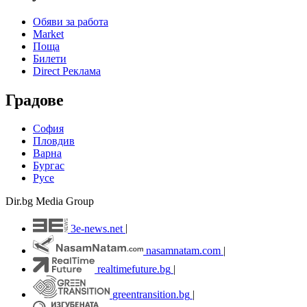
Обяви за работа
Market
Поща
Билети
Direct Реклама
Градове
София
Пловдив
Варна
Бургас
Русе
Dir.bg Media Group
3e-news.net
|
nasamnatam.com
|
realtimefuture.bg
|
greentransition.bg
|