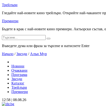
Трейлъри
Гледайте най-новите кино трейлъри. Открийте най-чаканите п
Премиери
Бъдете в крак с най-новите кино премиери. Актьорски състав, 
Въведете дума или фраза за търсене и натиснете Enter
Начало
/
Звезди
/
Алън Мур
Новини
Очаквани
Програма
Звезди
Каталог
Трейлъри
Премиери
12:58 | 08.08.26