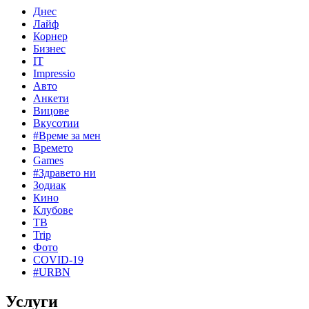
Днес
Лайф
Корнер
Бизнес
IT
Impressio
Авто
Анкети
Вицове
Вкусотии
#Време за мен
Времето
Games
#Здравето ни
Зодиак
Кино
Клубове
ТВ
Trip
Фото
COVID-19
#URBN
Услуги