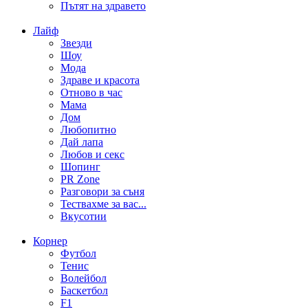
Пътят на здравето
Лайф
Звезди
Шоу
Мода
Здраве и красота
Отново в час
Мама
Дом
Любопитно
Дай лапа
Любов и секс
Шопинг
PR Zone
Разговори за съня
Тествахме за вас...
Вкусотии
Корнер
Футбол
Тенис
Волейбол
Баскетбол
F1