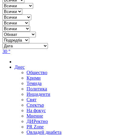
30 °
Днес
Общество
Крими
Темида
Политика
Инциденти
Свят
Спектър
На фокус
Мнение
ДИРектно
PR Zone
Овладей диабета