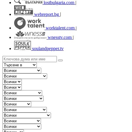
lostbulgaria.com
|
webreport.bg
|
worktalent.com
|
wnesstv.com
|
soulandpepper.tv