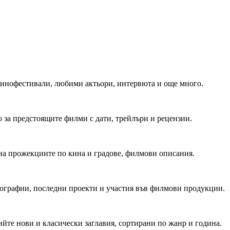
 Кинофестивали, любими актьори, интервюта и още много.
 за предстоящите филми с дати, трейлъри и рецензии.
на прожекциите по кина и градове, филмови описания.
мографии, последни проекти и участия във филмови продукции.
йте нови и класически заглавия, сортирани по жанр и година.