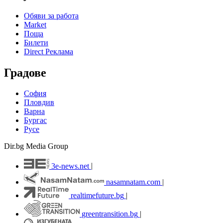
Обяви за работа
Market
Поща
Билети
Direct Реклама
Градове
София
Пловдив
Варна
Бургас
Русе
Dir.bg Media Group
3e-news.net
|
nasamnatam.com
|
realtimefuture.bg
|
greentransition.bg
|