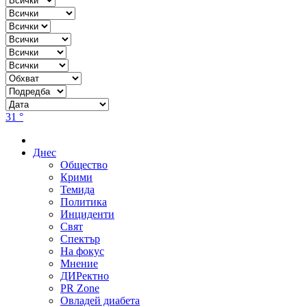
31 °
Днес
Общество
Крими
Темида
Политика
Инциденти
Свят
Спектър
На фокус
Мнение
ДИРектно
PR Zone
Овладей диабета