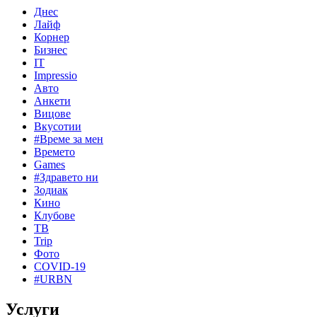
Днес
Лайф
Корнер
Бизнес
IT
Impressio
Авто
Анкети
Вицове
Вкусотии
#Време за мен
Времето
Games
#Здравето ни
Зодиак
Кино
Клубове
ТВ
Trip
Фото
COVID-19
#URBN
Услуги