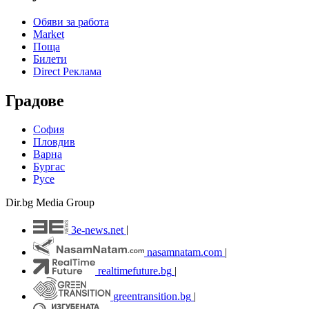
Обяви за работа
Market
Поща
Билети
Direct Реклама
Градове
София
Пловдив
Варна
Бургас
Русе
Dir.bg Media Group
3e-news.net
|
nasamnatam.com
|
realtimefuture.bg
|
greentransition.bg
|