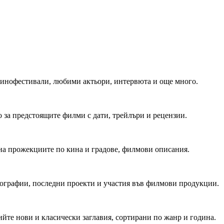
 Кинофестивали, любими актьори, интервюта и още много.
 за предстоящите филми с дати, трейлъри и рецензии.
на прожекциите по кина и градове, филмови описания.
мографии, последни проекти и участия във филмови продукции.
йте нови и класически заглавия, сортирани по жанр и година.