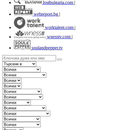
lostbulgaria.com
|
webreport.bg
|
worktalent.com
|
wnesstv.com
|
soulandpepper.tv