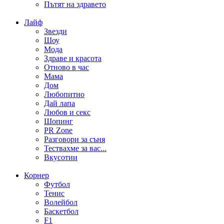
Пътят на здравето
Лайф
Звезди
Шоу
Мода
Здраве и красота
Отново в час
Мама
Дом
Любопитно
Дай лапа
Любов и секс
Шопинг
PR Zone
Разговори за съня
Тествахме за вас...
Вкусотии
Корнер
Футбол
Тенис
Волейбол
Баскетбол
F1