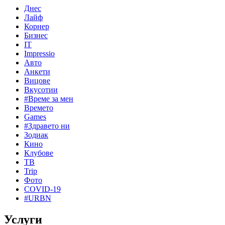
Днес
Лайф
Корнер
Бизнес
IT
Impressio
Авто
Анкети
Вицове
Вкусотии
#Време за мен
Времето
Games
#Здравето ни
Зодиак
Кино
Клубове
ТВ
Trip
Фото
COVID-19
#URBN
Услуги