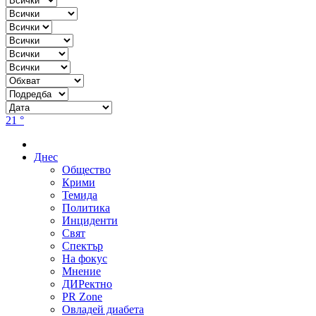
21 °
Днес
Общество
Крими
Темида
Политика
Инциденти
Свят
Спектър
На фокус
Мнение
ДИРектно
PR Zone
Овладей диабета