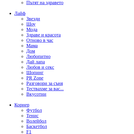
Пътят на здравето
Лайф
Звезди
Шоу
Мода
Здраве и красота
Отново в час
Мама
Дом
Любопитно
Дай лапа
Любов и секс
Шопинг
PR Zone
Разговори за съня
Тествахме за вас...
Вкусотии
Корнер
Футбол
Тенис
Волейбол
Баскетбол
F1