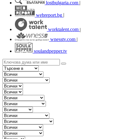
lostbulgaria.com
|
webreport.bg
|
worktalent.com
|
wnesstv.com
|
soulandpepper.tv