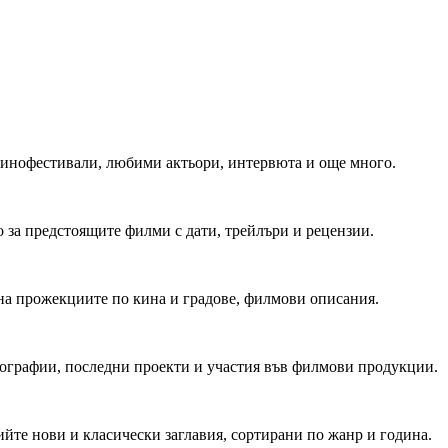
 Кинофестивали, любими актьори, интервюта и още много.
 за предстоящите филми с дати, трейлъри и рецензии.
на прожекциите по кина и градове, филмови описания.
мографии, последни проекти и участия във филмови продукции.
йте нови и класически заглавия, сортирани по жанр и година.