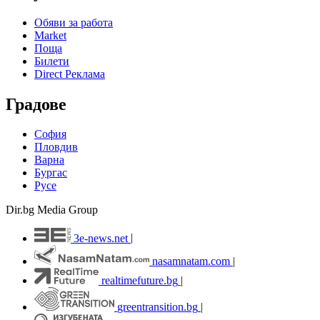
Обяви за работа
Market
Поща
Билети
Direct Реклама
Градове
София
Пловдив
Варна
Бургас
Русе
Dir.bg Media Group
3e-news.net
|
nasamnatam.com
|
realtimefuture.bg
|
greentransition.bg
|