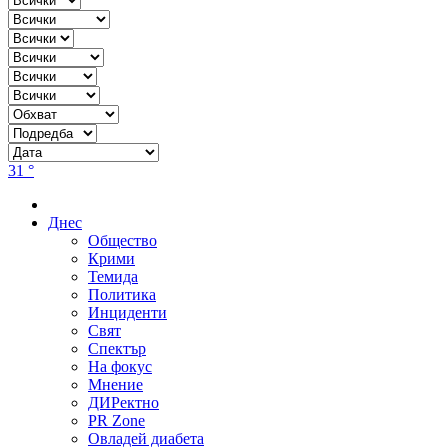
31 °
Днес
Общество
Крими
Темида
Политика
Инциденти
Свят
Спектър
На фокус
Мнение
ДИРектно
PR Zone
Овладей диабета