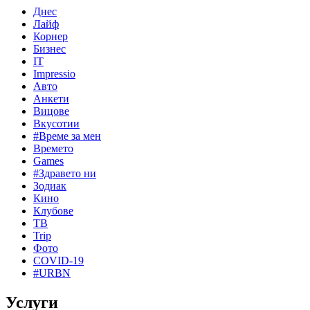
Днес
Лайф
Корнер
Бизнес
IT
Impressio
Авто
Анкети
Вицове
Вкусотии
#Време за мен
Времето
Games
#Здравето ни
Зодиак
Кино
Клубове
ТВ
Trip
Фото
COVID-19
#URBN
Услуги