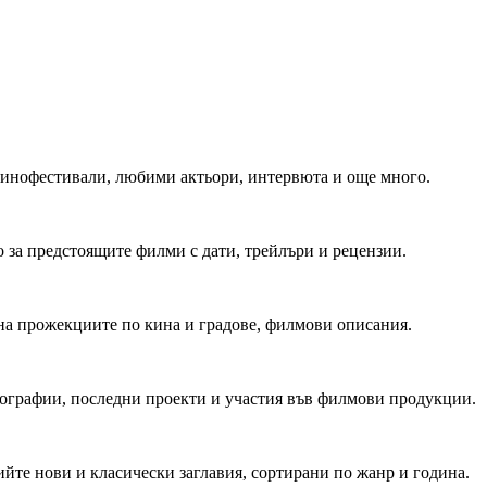
 Кинофестивали, любими актьори, интервюта и още много.
 за предстоящите филми с дати, трейлъри и рецензии.
на прожекциите по кина и градове, филмови описания.
мографии, последни проекти и участия във филмови продукции.
йте нови и класически заглавия, сортирани по жанр и година.