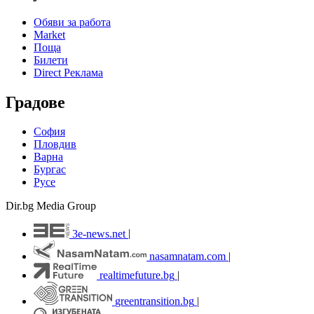
Обяви за работа
Market
Поща
Билети
Direct Реклама
Градове
София
Пловдив
Варна
Бургас
Русе
Dir.bg Media Group
3e-news.net
|
nasamnatam.com
|
realtimefuture.bg
|
greentransition.bg
|