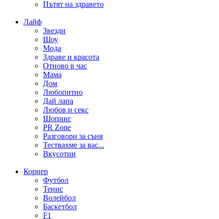
Пътят на здравето
Лайф
Звезди
Шоу
Мода
Здраве и красота
Отново в час
Мама
Дом
Любопитно
Дай лапа
Любов и секс
Шопинг
PR Zone
Разговори за съня
Тествахме за вас...
Вкусотии
Корнер
Футбол
Тенис
Волейбол
Баскетбол
F1