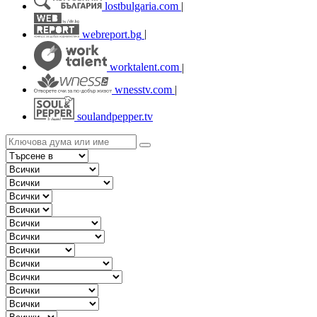
lostbulgaria.com
|
webreport.bg
|
worktalent.com
|
wnesstv.com
|
soulandpepper.tv