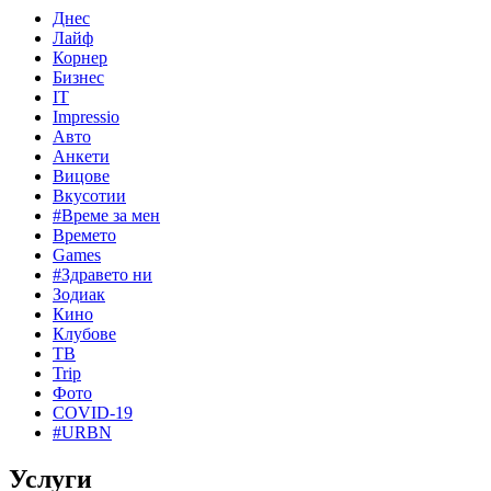
Днес
Лайф
Корнер
Бизнес
IT
Impressio
Авто
Анкети
Вицове
Вкусотии
#Време за мен
Времето
Games
#Здравето ни
Зодиак
Кино
Клубове
ТВ
Trip
Фото
COVID-19
#URBN
Услуги