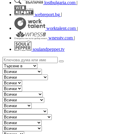
lostbulgaria.com
|
webreport.bg
|
worktalent.com
|
wnesstv.com
|
soulandpepper.tv