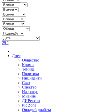
29 °
Днес
Общество
Крими
Темида
Политика
Инциденти
Свят
Спектър
На фокус
Мнение
ДИРектно
PR Zone
Овладей диабета