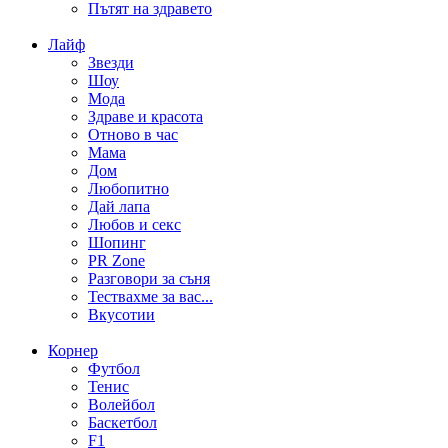
Пътят на здравето
Лайф
Звезди
Шоу
Мода
Здраве и красота
Отново в час
Мама
Дом
Любопитно
Дай лапа
Любов и секс
Шопинг
PR Zone
Разговори за съня
Тествахме за вас...
Вкусотии
Корнер
Футбол
Тенис
Волейбол
Баскетбол
F1