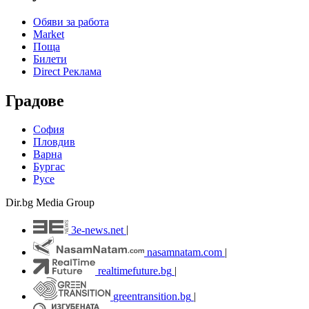
Обяви за работа
Market
Поща
Билети
Direct Реклама
Градове
София
Пловдив
Варна
Бургас
Русе
Dir.bg Media Group
3e-news.net
|
nasamnatam.com
|
realtimefuture.bg
|
greentransition.bg
|