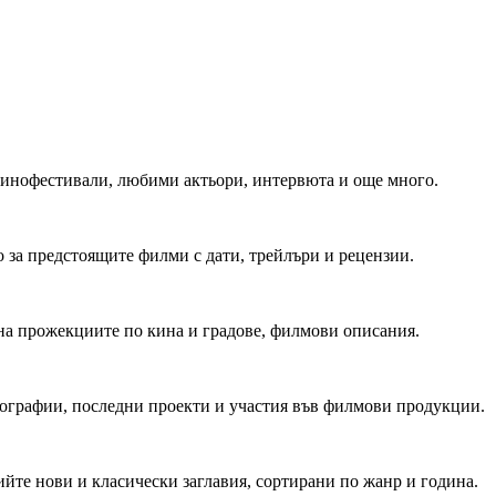
 Кинофестивали, любими актьори, интервюта и още много.
 за предстоящите филми с дати, трейлъри и рецензии.
на прожекциите по кина и градове, филмови описания.
мографии, последни проекти и участия във филмови продукции.
йте нови и класически заглавия, сортирани по жанр и година.