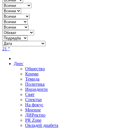
21 °
Днес
Общество
Крими
Темида
Политика
Инциденти
Свят
Спектър
На фокус
Мнение
ДИРектно
PR Zone
Овладей диабета