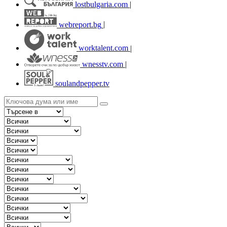
lostbulgaria.com
|
webreport.bg
|
worktalent.com
|
wnesstv.com
|
soulandpepper.tv