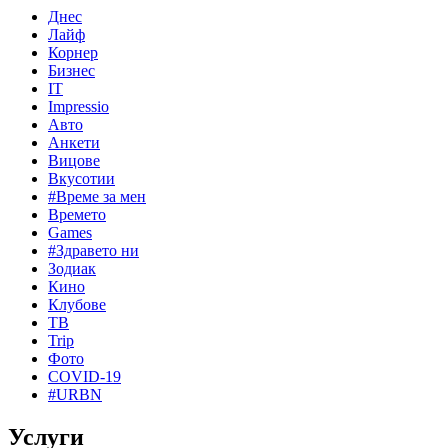
Днес
Лайф
Корнер
Бизнес
IT
Impressio
Авто
Анкети
Вицове
Вкусотии
#Време за мен
Времето
Games
#Здравето ни
Зодиак
Кино
Клубове
ТВ
Trip
Фото
COVID-19
#URBN
Услуги