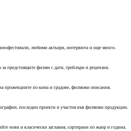
 Кинофестивали, любими актьори, интервюта и още много.
 за предстоящите филми с дати, трейлъри и рецензии.
на прожекциите по кина и градове, филмови описания.
мографии, последни проекти и участия във филмови продукции.
йте нови и класически заглавия, сортирани по жанр и година.