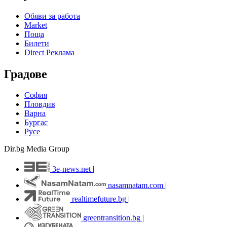
Обяви за работа
Market
Поща
Билети
Direct Реклама
Градове
София
Пловдив
Варна
Бургас
Русе
Dir.bg Media Group
3e-news.net
|
nasamnatam.com
|
realtimefuture.bg
|
greentransition.bg
|