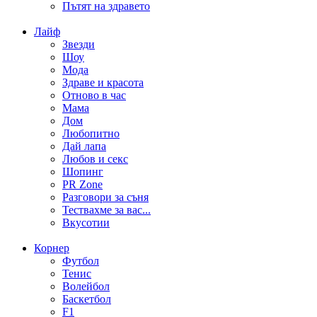
Пътят на здравето
Лайф
Звезди
Шоу
Мода
Здраве и красота
Отново в час
Мама
Дом
Любопитно
Дай лапа
Любов и секс
Шопинг
PR Zone
Разговори за съня
Тествахме за вас...
Вкусотии
Корнер
Футбол
Тенис
Волейбол
Баскетбол
F1