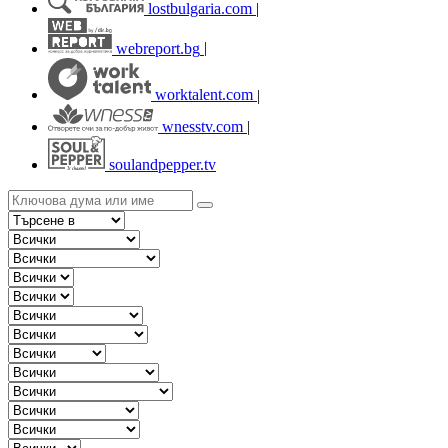
lostbulgaria.com
|
webreport.bg
|
worktalent.com
|
wnesstv.com
|
soulandpepper.tv