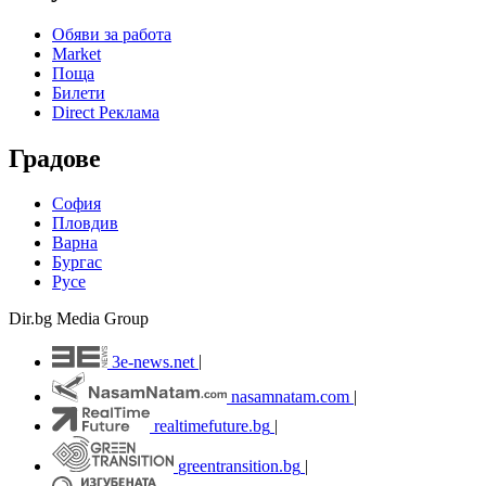
Обяви за работа
Market
Поща
Билети
Direct Реклама
Градове
София
Пловдив
Варна
Бургас
Русе
Dir.bg Media Group
3e-news.net
|
nasamnatam.com
|
realtimefuture.bg
|
greentransition.bg
|