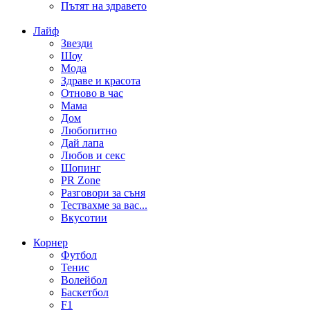
Пътят на здравето
Лайф
Звезди
Шоу
Мода
Здраве и красота
Отново в час
Мама
Дом
Любопитно
Дай лапа
Любов и секс
Шопинг
PR Zone
Разговори за съня
Тествахме за вас...
Вкусотии
Корнер
Футбол
Тенис
Волейбол
Баскетбол
F1