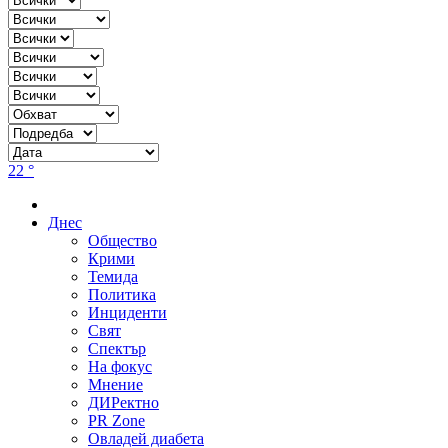
22 °
Днес
Общество
Крими
Темида
Политика
Инциденти
Свят
Спектър
На фокус
Мнение
ДИРектно
PR Zone
Овладей диабета