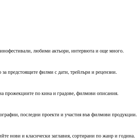
 Кинофестивали, любими актьори, интервюта и още много.
 за предстоящите филми с дати, трейлъри и рецензии.
на прожекциите по кина и градове, филмови описания.
мографии, последни проекти и участия във филмови продукции.
йте нови и класически заглавия, сортирани по жанр и година.