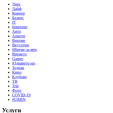
Днес
Лайф
Корнер
Бизнес
IT
Impressio
Авто
Анкети
Вицове
Вкусотии
#Време за мен
Времето
Games
#Здравето ни
Зодиак
Кино
Клубове
ТВ
Trip
Фото
COVID-19
#URBN
Услуги