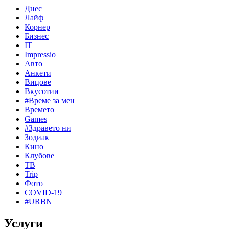
Днес
Лайф
Корнер
Бизнес
IT
Impressio
Авто
Анкети
Вицове
Вкусотии
#Време за мен
Времето
Games
#Здравето ни
Зодиак
Кино
Клубове
ТВ
Trip
Фото
COVID-19
#URBN
Услуги