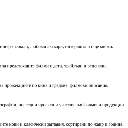
 Кинофестивали, любими актьори, интервюта и още много.
 за предстоящите филми с дати, трейлъри и рецензии.
на прожекциите по кина и градове, филмови описания.
мографии, последни проекти и участия във филмови продукции.
йте нови и класически заглавия, сортирани по жанр и година.