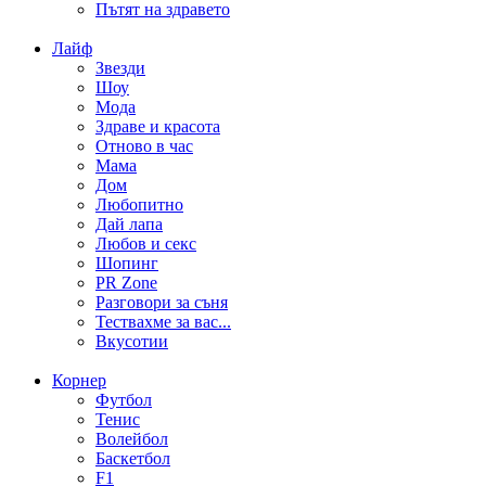
Пътят на здравето
Лайф
Звезди
Шоу
Мода
Здраве и красота
Отново в час
Мама
Дом
Любопитно
Дай лапа
Любов и секс
Шопинг
PR Zone
Разговори за съня
Тествахме за вас...
Вкусотии
Корнер
Футбол
Тенис
Волейбол
Баскетбол
F1