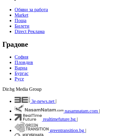
Обяви за работа
Market
Поща
Билети
Direct Реклама
Градове
София
Пловдив
Варна
Бургас
Русе
Dir.bg Media Group
3e-news.net
|
nasamnatam.com
|
realtimefuture.bg
|
greentransition.bg
|