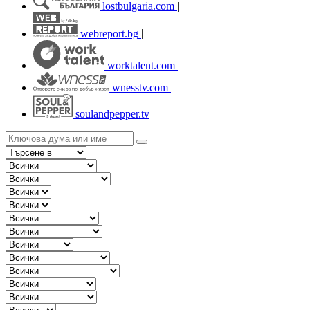
lostbulgaria.com
|
webreport.bg
|
worktalent.com
|
wnesstv.com
|
soulandpepper.tv