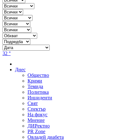
32 °
Днес
Общество
Крими
Темида
Политика
Инциденти
Свят
Спектър
На фокус
Мнение
ДИРектно
PR Zone
Овладей диабета