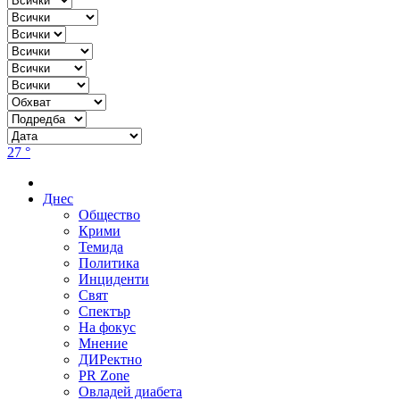
27 °
Днес
Общество
Крими
Темида
Политика
Инциденти
Свят
Спектър
На фокус
Мнение
ДИРектно
PR Zone
Овладей диабета