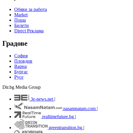
Обяви за работа
Market
Поща
Билети
Direct Реклама
Градове
София
Пловдив
Варна
Бургас
Русе
Dir.bg Media Group
3e-news.net
|
nasamnatam.com
|
realtimefuture.bg
|
greentransition.bg
|