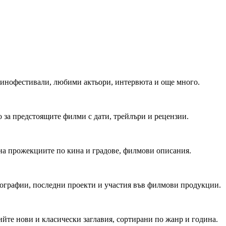
 Кинофестивали, любими актьори, интервюта и още много.
 за предстоящите филми с дати, трейлъри и рецензии.
на прожекциите по кина и градове, филмови описания.
мографии, последни проекти и участия във филмови продукции.
йте нови и класически заглавия, сортирани по жанр и година.