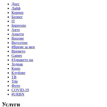
Днес
Лайф
Корнер
Бизнес
IT
Impressio
Авто
Анкети
Вицове
Вкусотии
#Време за мен
Времето
Games
#Здравето ни
Зодиак
Кино
Клубове
ТВ
Trip
Фото
COVID-19
#URBN
Услуги