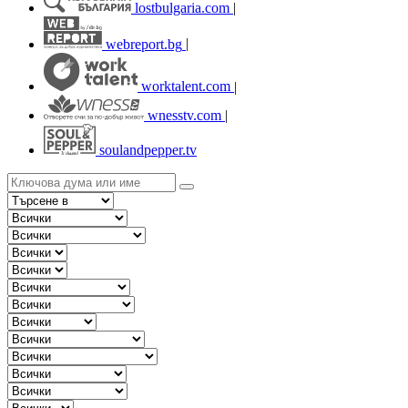
lostbulgaria.com
|
webreport.bg
|
worktalent.com
|
wnesstv.com
|
soulandpepper.tv