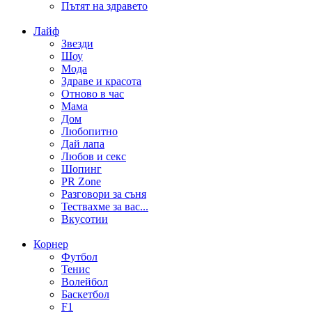
Пътят на здравето
Лайф
Звезди
Шоу
Мода
Здраве и красота
Отново в час
Мама
Дом
Любопитно
Дай лапа
Любов и секс
Шопинг
PR Zone
Разговори за съня
Тествахме за вас...
Вкусотии
Корнер
Футбол
Тенис
Волейбол
Баскетбол
F1