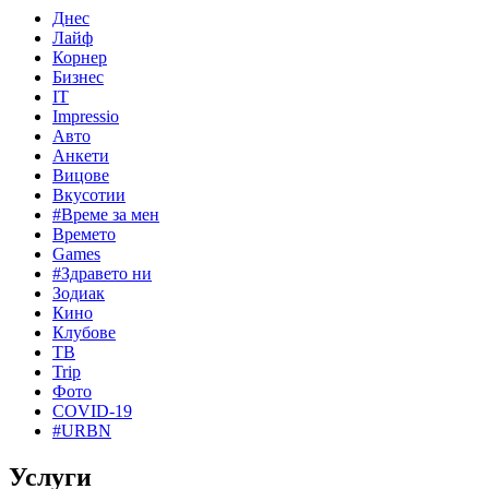
Днес
Лайф
Корнер
Бизнес
IT
Impressio
Авто
Анкети
Вицове
Вкусотии
#Време за мен
Времето
Games
#Здравето ни
Зодиак
Кино
Клубове
ТВ
Trip
Фото
COVID-19
#URBN
Услуги