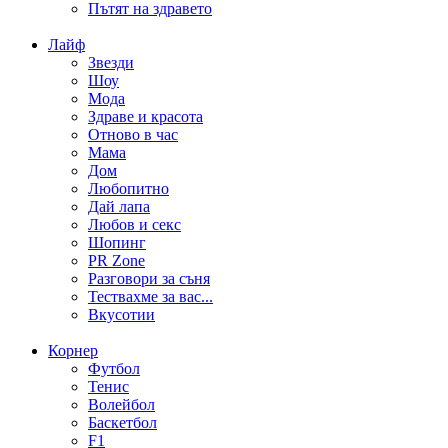
Пътят на здравето
Лайф
Звезди
Шоу
Мода
Здраве и красота
Отново в час
Мама
Дом
Любопитно
Дай лапа
Любов и секс
Шопинг
PR Zone
Разговори за съня
Тествахме за вас...
Вкусотии
Корнер
Футбол
Тенис
Волейбол
Баскетбол
F1