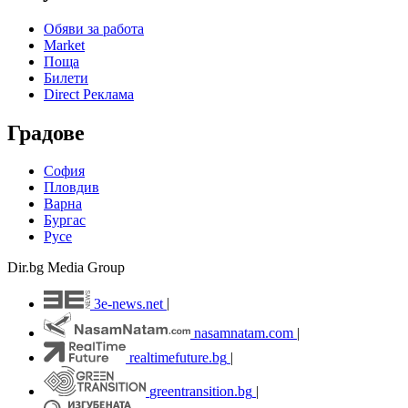
Обяви за работа
Market
Поща
Билети
Direct Реклама
Градове
София
Пловдив
Варна
Бургас
Русе
Dir.bg Media Group
3e-news.net
|
nasamnatam.com
|
realtimefuture.bg
|
greentransition.bg
|