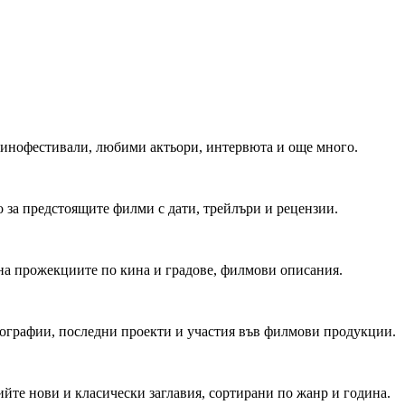
 Кинофестивали, любими актьори, интервюта и още много.
 за предстоящите филми с дати, трейлъри и рецензии.
на прожекциите по кина и градове, филмови описания.
мографии, последни проекти и участия във филмови продукции.
йте нови и класически заглавия, сортирани по жанр и година.