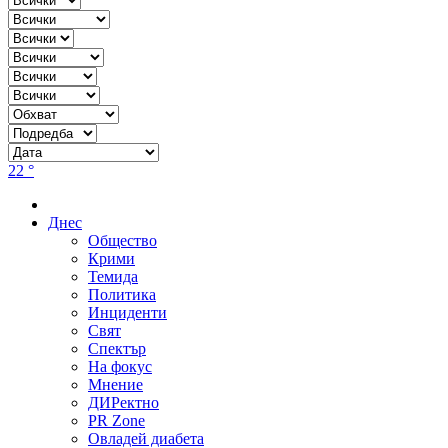
22 °
Днес
Общество
Крими
Темида
Политика
Инциденти
Свят
Спектър
На фокус
Мнение
ДИРектно
PR Zone
Овладей диабета