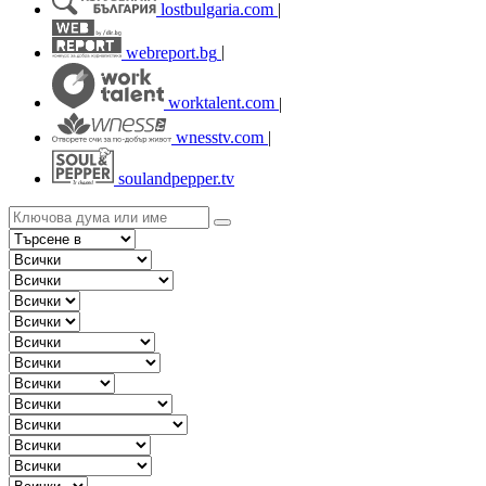
lostbulgaria.com
|
webreport.bg
|
worktalent.com
|
wnesstv.com
|
soulandpepper.tv