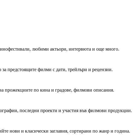
 Кинофестивали, любими актьори, интервюта и още много.
 за предстоящите филми с дати, трейлъри и рецензии.
на прожекциите по кина и градове, филмови описания.
мографии, последни проекти и участия във филмови продукции.
йте нови и класически заглавия, сортирани по жанр и година.