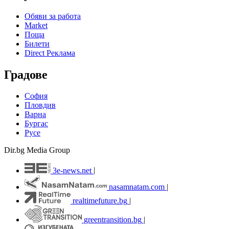
Обяви за работа
Market
Поща
Билети
Direct Реклама
Градове
София
Пловдив
Варна
Бургас
Русе
Dir.bg Media Group
3e-news.net
|
nasamnatam.com
|
realtimefuture.bg
|
greentransition.bg
|