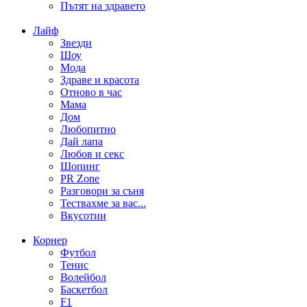
Пътят на здравето
Лайф
Звезди
Шоу
Мода
Здраве и красота
Отново в час
Мама
Дом
Любопитно
Дай лапа
Любов и секс
Шопинг
PR Zone
Разговори за съня
Тествахме за вас...
Вкусотии
Корнер
Футбол
Тенис
Волейбол
Баскетбол
F1