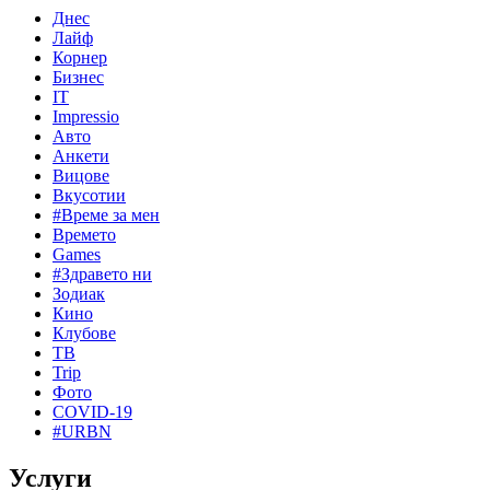
Днес
Лайф
Корнер
Бизнес
IT
Impressio
Авто
Анкети
Вицове
Вкусотии
#Време за мен
Времето
Games
#Здравето ни
Зодиак
Кино
Клубове
ТВ
Trip
Фото
COVID-19
#URBN
Услуги