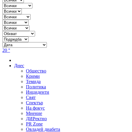
20 °
Днес
Общество
Крими
Темида
Политика
Инциденти
Свят
Спектър
На фокус
Мнение
ДИРектно
PR Zone
Овладей диабета