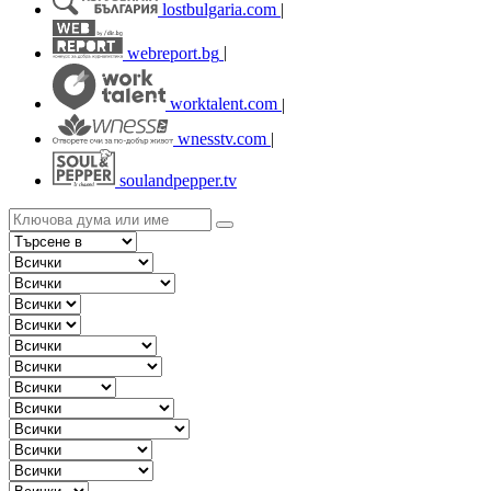
lostbulgaria.com
|
webreport.bg
|
worktalent.com
|
wnesstv.com
|
soulandpepper.tv