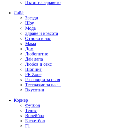
Пътят на здравето
Лайф
Звезди
Шоу
Мода
Здраве и красота
Отново в час
Мама
Дом
Любопитно
Дай лапа
Любов и секс
Шопинг
PR Zone
Разговори за съня
Тествахме за вас...
Вкусотии
Корнер
Футбол
Тенис
Волейбол
Баскетбол
F1