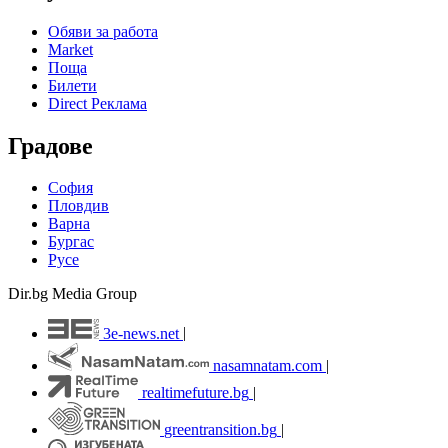
Обяви за работа
Market
Поща
Билети
Direct Реклама
Градове
София
Пловдив
Варна
Бургас
Русе
Dir.bg Media Group
3e-news.net
|
nasamnatam.com
|
realtimefuture.bg
|
greentransition.bg
|