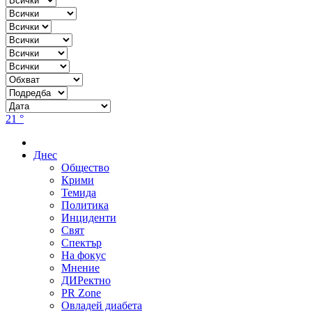
21 °
Днес
Общество
Крими
Темида
Политика
Инциденти
Свят
Спектър
На фокус
Мнение
ДИРектно
PR Zone
Овладей диабета