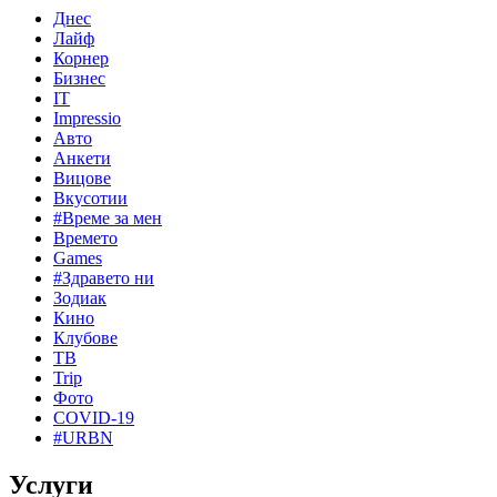
Днес
Лайф
Корнер
Бизнес
IT
Impressio
Авто
Анкети
Вицове
Вкусотии
#Време за мен
Времето
Games
#Здравето ни
Зодиак
Кино
Клубове
ТВ
Trip
Фото
COVID-19
#URBN
Услуги