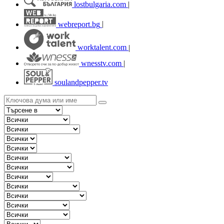
lostbulgaria.com
|
webreport.bg
|
worktalent.com
|
wnesstv.com
|
soulandpepper.tv