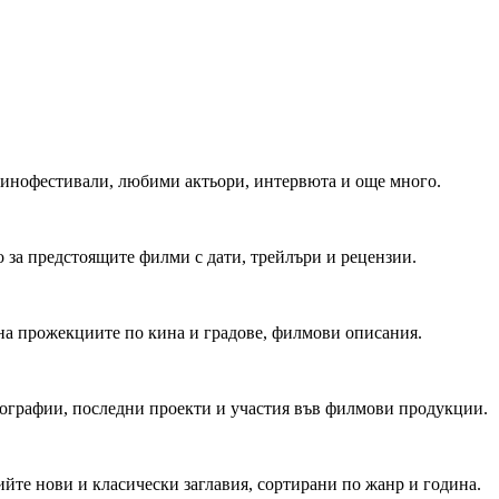
 Кинофестивали, любими актьори, интервюта и още много.
 за предстоящите филми с дати, трейлъри и рецензии.
на прожекциите по кина и градове, филмови описания.
мографии, последни проекти и участия във филмови продукции.
йте нови и класически заглавия, сортирани по жанр и година.