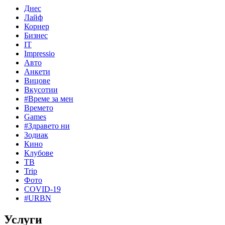
Днес
Лайф
Корнер
Бизнес
IT
Impressio
Авто
Анкети
Вицове
Вкусотии
#Време за мен
Времето
Games
#Здравето ни
Зодиак
Кино
Клубове
ТВ
Trip
Фото
COVID-19
#URBN
Услуги