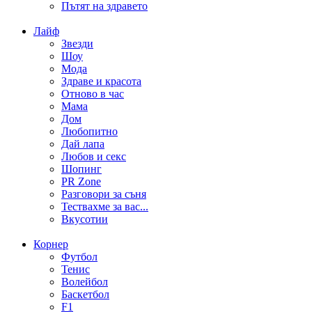
Пътят на здравето
Лайф
Звезди
Шоу
Мода
Здраве и красота
Отново в час
Мама
Дом
Любопитно
Дай лапа
Любов и секс
Шопинг
PR Zone
Разговори за съня
Тествахме за вас...
Вкусотии
Корнер
Футбол
Тенис
Волейбол
Баскетбол
F1