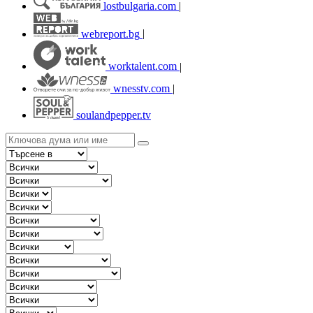
lostbulgaria.com
|
webreport.bg
|
worktalent.com
|
wnesstv.com
|
soulandpepper.tv