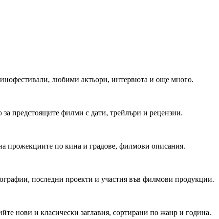
 Кинофестивали, любими актьори, интервюта и още много.
 за предстоящите филми с дати, трейлъри и рецензии.
на прожекциите по кина и градове, филмови описания.
мографии, последни проекти и участия във филмови продукции.
йте нови и класически заглавия, сортирани по жанр и година.