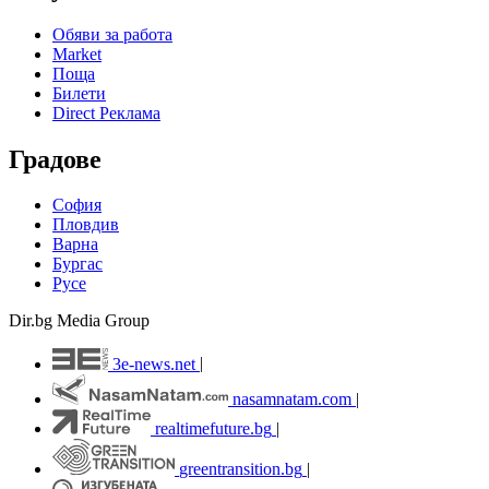
Обяви за работа
Market
Поща
Билети
Direct Реклама
Градове
София
Пловдив
Варна
Бургас
Русе
Dir.bg Media Group
3e-news.net
|
nasamnatam.com
|
realtimefuture.bg
|
greentransition.bg
|