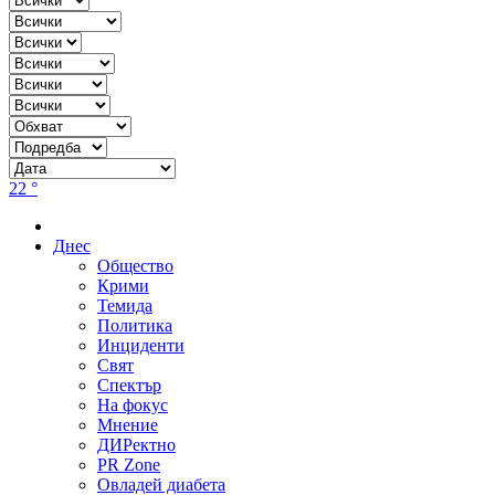
22 °
Днес
Общество
Крими
Темида
Политика
Инциденти
Свят
Спектър
На фокус
Мнение
ДИРектно
PR Zone
Овладей диабета