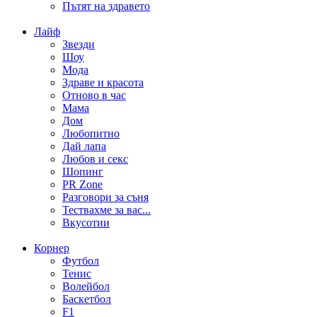
Пътят на здравето
Лайф
Звезди
Шоу
Мода
Здраве и красота
Отново в час
Мама
Дом
Любопитно
Дай лапа
Любов и секс
Шопинг
PR Zone
Разговори за съня
Тествахме за вас...
Вкусотии
Корнер
Футбол
Тенис
Волейбол
Баскетбол
F1