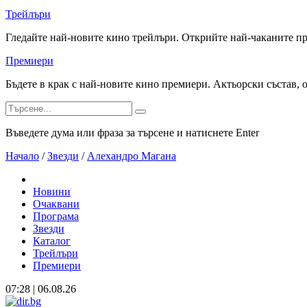
Трейлъри
Гледайте най-новите кино трейлъри. Открийте най-чаканите п
Премиери
Бъдете в крак с най-новите кино премиери. Актьорски състав, 
Въведете дума или фраза за търсене и натиснете Enter
Начало
/
Звезди
/
Алехандро Магана
Новини
Очаквани
Програма
Звезди
Каталог
Трейлъри
Премиери
07:28 | 06.08.26