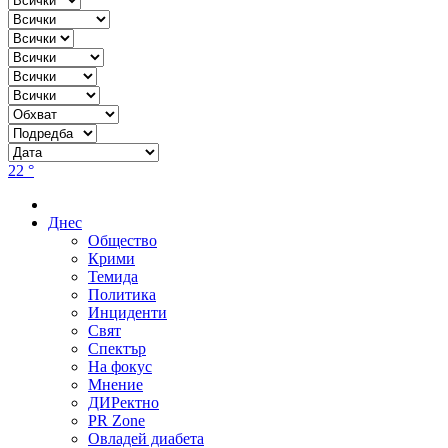
22 °
Днес
Общество
Крими
Темида
Политика
Инциденти
Свят
Спектър
На фокус
Мнение
ДИРектно
PR Zone
Овладей диабета