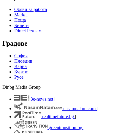
Обяви за работа
Market
Поща
Билети
Direct Реклама
Градове
София
Пловдив
Варна
Бургас
Русе
Dir.bg Media Group
3e-news.net
|
nasamnatam.com
|
realtimefuture.bg
|
greentransition.bg
|