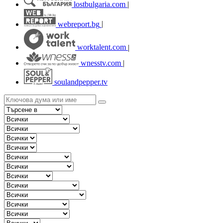
lostbulgaria.com
|
webreport.bg
|
worktalent.com
|
wnesstv.com
|
soulandpepper.tv