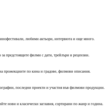
 Кинофестивали, любими актьори, интервюта и още много.
 за предстоящите филми с дати, трейлъри и рецензии.
на прожекциите по кина и градове, филмови описания.
мографии, последни проекти и участия във филмови продукции.
йте нови и класически заглавия, сортирани по жанр и година.