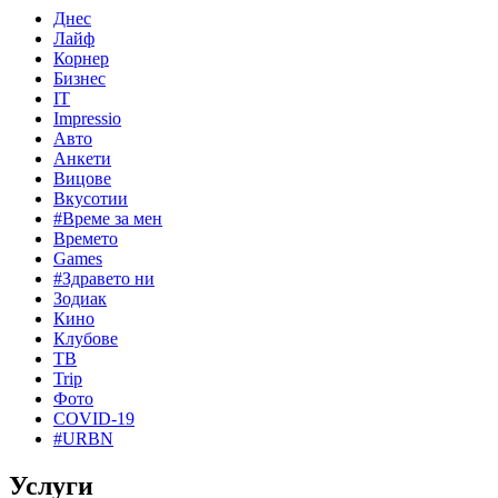
Днес
Лайф
Корнер
Бизнес
IT
Impressio
Авто
Анкети
Вицове
Вкусотии
#Време за мен
Времето
Games
#Здравето ни
Зодиак
Кино
Клубове
ТВ
Trip
Фото
COVID-19
#URBN
Услуги