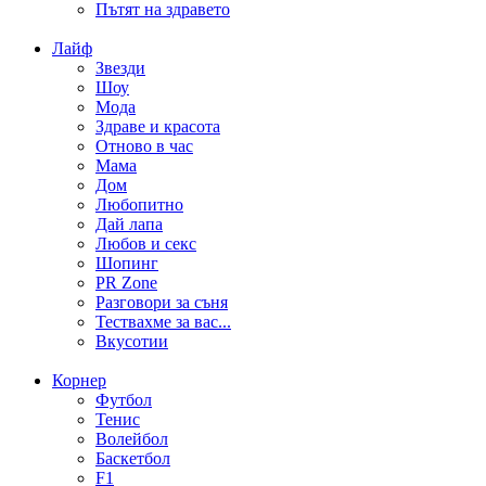
Пътят на здравето
Лайф
Звезди
Шоу
Мода
Здраве и красота
Отново в час
Мама
Дом
Любопитно
Дай лапа
Любов и секс
Шопинг
PR Zone
Разговори за съня
Тествахме за вас...
Вкусотии
Корнер
Футбол
Тенис
Волейбол
Баскетбол
F1