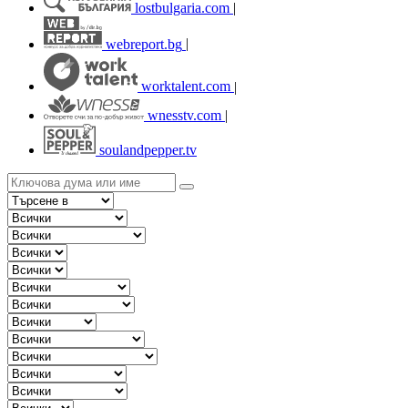
lostbulgaria.com
|
webreport.bg
|
worktalent.com
|
wnesstv.com
|
soulandpepper.tv