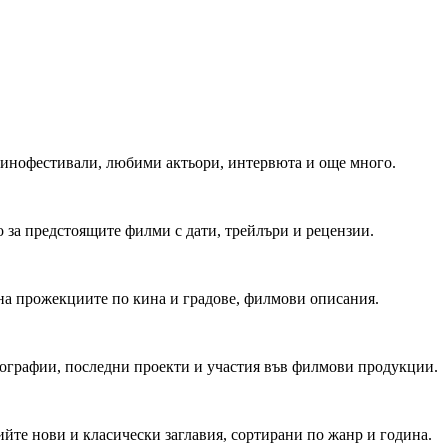
 Кинофестивали, любими актьори, интервюта и още много.
 за предстоящите филми с дати, трейлъри и рецензии.
на прожекциите по кина и градове, филмови описания.
мографии, последни проекти и участия във филмови продукции.
йте нови и класически заглавия, сортирани по жанр и година.