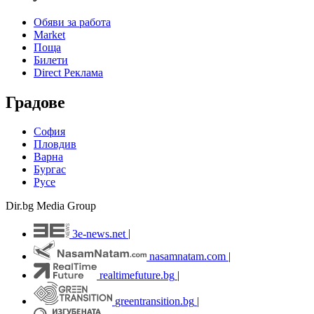
Обяви за работа
Market
Поща
Билети
Direct Реклама
Градове
София
Пловдив
Варна
Бургас
Русе
Dir.bg Media Group
3e-news.net
|
nasamnatam.com
|
realtimefuture.bg
|
greentransition.bg
|