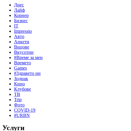
Днес
Лайф
Корнер
Бизнес
IT
Impressio
Авто
Анкети
Вицове
Вкусотии
#Време за мен
Времето
Games
#Здравето ни
Зодиак
Кино
Клубове
ТВ
Trip
Фото
COVID-19
#URBN
Услуги