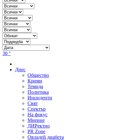
30 °
Днес
Общество
Крими
Темида
Политика
Инциденти
Свят
Спектър
На фокус
Мнение
ДИРектно
PR Zone
Овладей диабета