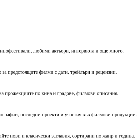
 Кинофестивали, любими актьори, интервюта и още много.
 за предстоящите филми с дати, трейлъри и рецензии.
на прожекциите по кина и градове, филмови описания.
мографии, последни проекти и участия във филмови продукции.
йте нови и класически заглавия, сортирани по жанр и година.