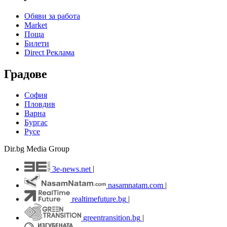
Обяви за работа
Market
Поща
Билети
Direct Реклама
Градове
София
Пловдив
Варна
Бургас
Русе
Dir.bg Media Group
3e-news.net
|
nasamnatam.com
|
realtimefuture.bg
|
greentransition.bg
|