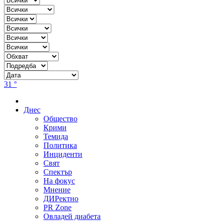
31 °
Днес
Общество
Крими
Темида
Политика
Инциденти
Свят
Спектър
На фокус
Мнение
ДИРектно
PR Zone
Овладей диабета