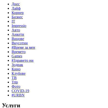
Днес
Лайф
Корнер
Бизнес
IT
Impressio
Авто
Анкети
Вицове
Вкусотии
#Време за мен
Времето
Games
#Здравето ни
Зодиак
Кино
Клубове
ТВ
Trip
Фото
COVID-19
#URBN
Услуги