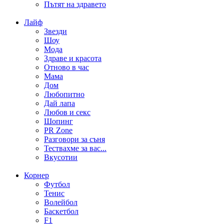
Пътят на здравето
Лайф
Звезди
Шоу
Мода
Здраве и красота
Отново в час
Мама
Дом
Любопитно
Дай лапа
Любов и секс
Шопинг
PR Zone
Разговори за съня
Тествахме за вас...
Вкусотии
Корнер
Футбол
Тенис
Волейбол
Баскетбол
F1