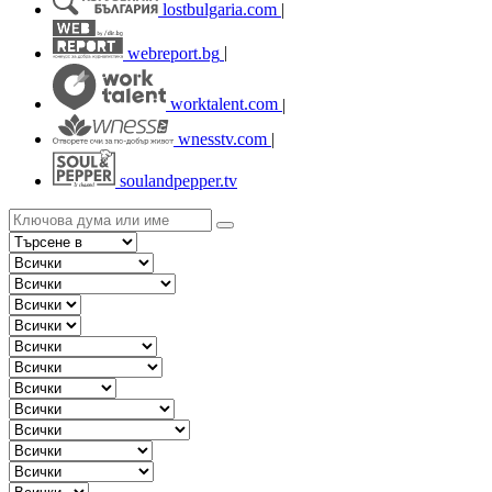
lostbulgaria.com
|
webreport.bg
|
worktalent.com
|
wnesstv.com
|
soulandpepper.tv