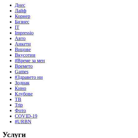
Днес
Лайф
Корнер
Бизнес
IT
Impressio
Авто
Анкети
Вицове
Вкусотии
#Време за мен
Времето
Games
#Здравето ни
Зодиак
Кино
Клубове
ТВ
Trip
Фото
COVID-19
#URBN
Услуги