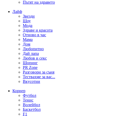
Пътят на здравето
Лайф
Звезди
Шоу
Мода
Здраве и красота
Отново в час
Мама
Дом
Любопитно
Дай лапа
Любов и секс
Шопинг
PR Zone
Разговори за съня
Тествахме за вас...
Вкусотии
Корнер
Футбол
Тенис
Волейбол
Баскетбол
F1