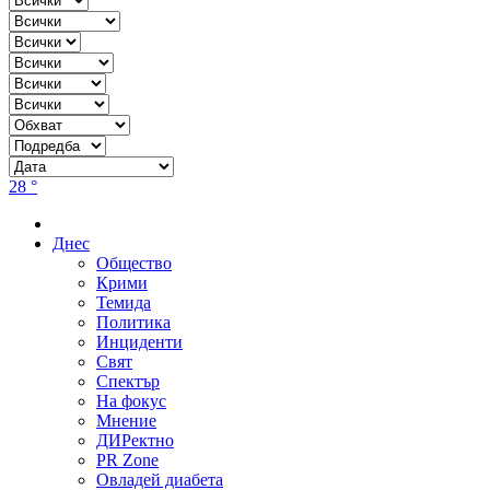
28 °
Днес
Общество
Крими
Темида
Политика
Инциденти
Свят
Спектър
На фокус
Мнение
ДИРектно
PR Zone
Овладей диабета