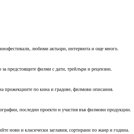
 Кинофестивали, любими актьори, интервюта и още много.
 за предстоящите филми с дати, трейлъри и рецензии.
на прожекциите по кина и градове, филмови описания.
мографии, последни проекти и участия във филмови продукции.
йте нови и класически заглавия, сортирани по жанр и година.