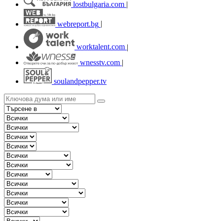
lostbulgaria.com
|
webreport.bg
|
worktalent.com
|
wnesstv.com
|
soulandpepper.tv