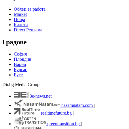
Обяви за работа
Market
Поща
Билети
Direct Реклама
Градове
София
Пловдив
Варна
Бургас
Русе
Dir.bg Media Group
3e-news.net
|
nasamnatam.com
|
realtimefuture.bg
|
greentransition.bg
|