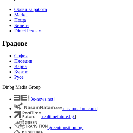
Обяви за работа
Market
Поща
Билети
Direct Реклама
Градове
София
Пловдив
Варна
Бургас
Русе
Dir.bg Media Group
3e-news.net
|
nasamnatam.com
|
realtimefuture.bg
|
greentransition.bg
|