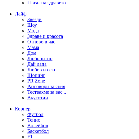
Пътят на здравето
Лайф
Звезди
Шоу
Мода
Здраве и красота
Отново в час
Мама
Дом
Любопитно
Дай лапа
Любов и секс
Шопинг
PR Zone
Разговори за съня
Тествахме за вас...
Вкусотии
Корнер
Футбол
Тенис
Волейбол
Баскетбол
F1