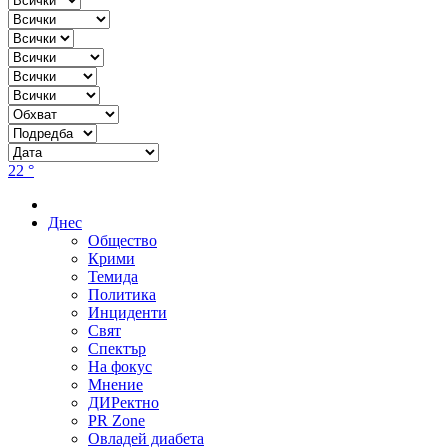
22 °
Днес
Общество
Крими
Темида
Политика
Инциденти
Свят
Спектър
На фокус
Мнение
ДИРектно
PR Zone
Овладей диабета