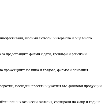
 Кинофестивали, любими актьори, интервюта и още много.
 за предстоящите филми с дати, трейлъри и рецензии.
на прожекциите по кина и градове, филмови описания.
мографии, последни проекти и участия във филмови продукции.
йте нови и класически заглавия, сортирани по жанр и година.