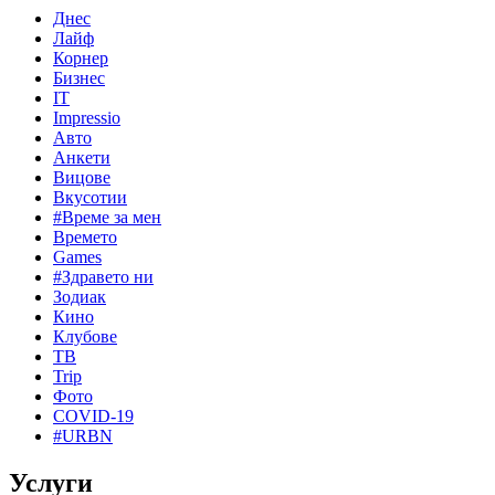
Днес
Лайф
Корнер
Бизнес
IT
Impressio
Авто
Анкети
Вицове
Вкусотии
#Време за мен
Времето
Games
#Здравето ни
Зодиак
Кино
Клубове
ТВ
Trip
Фото
COVID-19
#URBN
Услуги