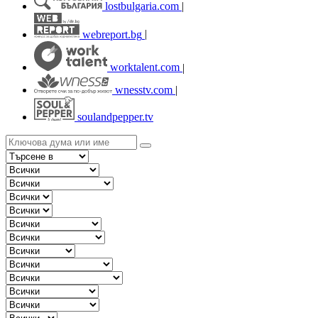
lostbulgaria.com
|
webreport.bg
|
worktalent.com
|
wnesstv.com
|
soulandpepper.tv