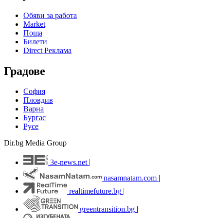
Обяви за работа
Market
Поща
Билети
Direct Реклама
Градове
София
Пловдив
Варна
Бургас
Русе
Dir.bg Media Group
3e-news.net
|
nasamnatam.com
|
realtimefuture.bg
|
greentransition.bg
|