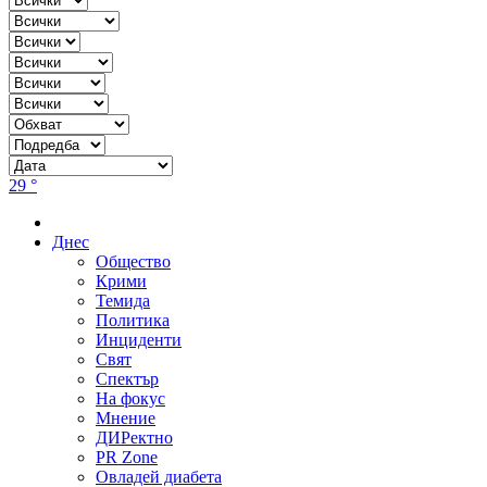
29 °
Днес
Общество
Крими
Темида
Политика
Инциденти
Свят
Спектър
На фокус
Мнение
ДИРектно
PR Zone
Овладей диабета