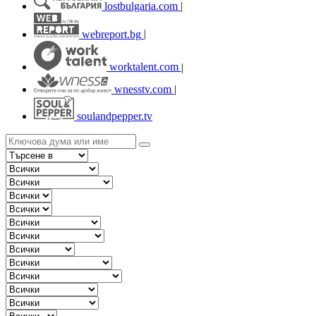
lostbulgaria.com
|
webreport.bg
|
worktalent.com
|
wnesstv.com
|
soulandpepper.tv