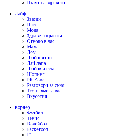
Пътят на здравето
Лайф
Звезди
Шоу
Мода
Здраве и красота
Отново в час
Мама
Дом
Любопитно
Дай лапа
Любов и секс
Шопинг
PR Zone
Разговори за съня
Тествахме за вас...
Вкусотии
Корнер
Футбол
Тенис
Волейбол
Баскетбол
F1