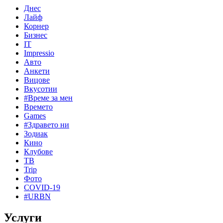
Днес
Лайф
Корнер
Бизнес
IT
Impressio
Авто
Анкети
Вицове
Вкусотии
#Време за мен
Времето
Games
#Здравето ни
Зодиак
Кино
Клубове
ТВ
Trip
Фото
COVID-19
#URBN
Услуги