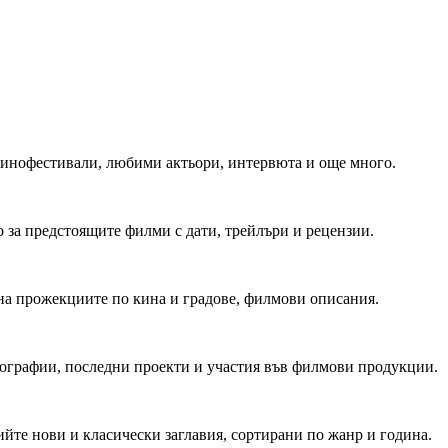
 Кинофестивали, любими актьори, интервюта и още много.
 за предстоящите филми с дати, трейлъри и рецензии.
на прожекциите по кина и градове, филмови описания.
мографии, последни проекти и участия във филмови продукции.
йте нови и класически заглавия, сортирани по жанр и година.