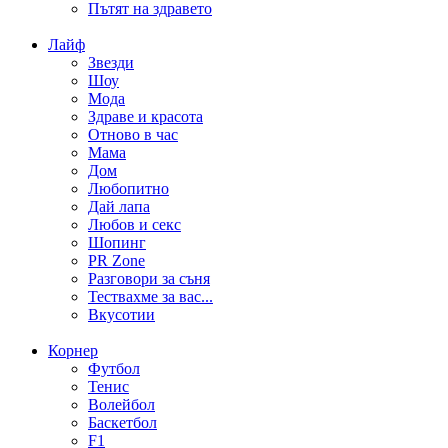
Пътят на здравето
Лайф
Звезди
Шоу
Мода
Здраве и красота
Отново в час
Мама
Дом
Любопитно
Дай лапа
Любов и секс
Шопинг
PR Zone
Разговори за съня
Тествахме за вас...
Вкусотии
Корнер
Футбол
Тенис
Волейбол
Баскетбол
F1