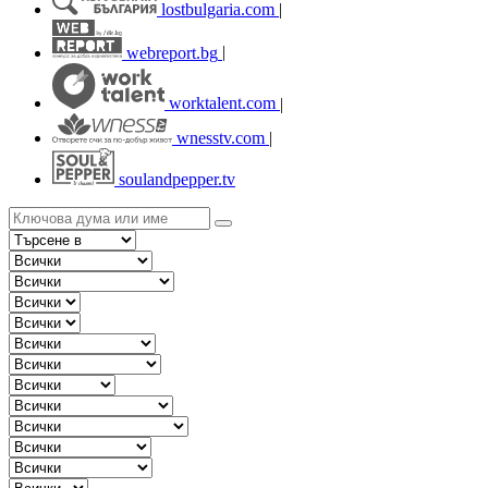
lostbulgaria.com
|
webreport.bg
|
worktalent.com
|
wnesstv.com
|
soulandpepper.tv