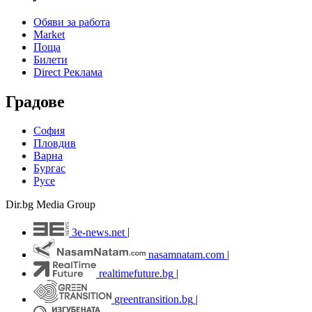
Обяви за работа
Market
Поща
Билети
Direct Реклама
Градове
София
Пловдив
Варна
Бургас
Русе
Dir.bg Media Group
3e-news.net
|
nasamnatam.com
|
realtimefuture.bg
|
greentransition.bg
|