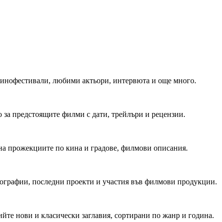
 Кинофестивали, любими актьори, интервюта и още много.
 за предстоящите филми с дати, трейлъри и рецензии.
на прожекциите по кина и градове, филмови описания.
мографии, последни проекти и участия във филмови продукции.
йте нови и класически заглавия, сортирани по жанр и година.