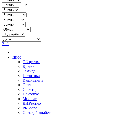
21 °
Днес
Общество
Крими
Темида
Политика
Инциденти
Свят
Спектър
На фокус
Мнение
ДИРектно
PR Zone
Овладей диабета