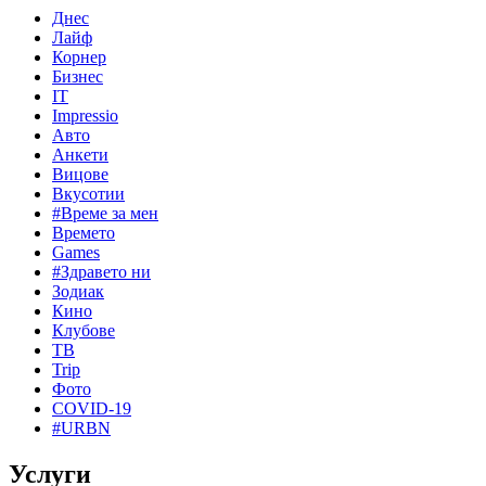
Днес
Лайф
Корнер
Бизнес
IT
Impressio
Авто
Анкети
Вицове
Вкусотии
#Време за мен
Времето
Games
#Здравето ни
Зодиак
Кино
Клубове
ТВ
Trip
Фото
COVID-19
#URBN
Услуги