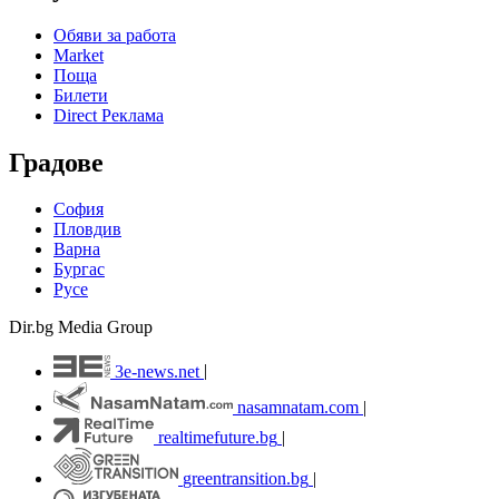
Обяви за работа
Market
Поща
Билети
Direct Реклама
Градове
София
Пловдив
Варна
Бургас
Русе
Dir.bg Media Group
3e-news.net
|
nasamnatam.com
|
realtimefuture.bg
|
greentransition.bg
|