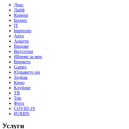
Днес
Лайф
Корнер
Бизнес
IT
Impressio
Авто
Анкети
Вицове
Вкусотии
#Време за мен
Времето
Games
#Здравето ни
Зодиак
Кино
Клубове
ТВ
Trip
Фото
COVID-19
#URBN
Услуги