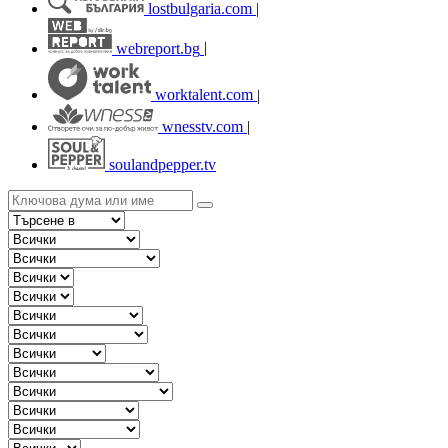
lostbulgaria.com
|
webreport.bg
|
worktalent.com
|
wnesstv.com
|
soulandpepper.tv