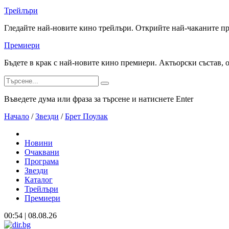
Трейлъри
Гледайте най-новите кино трейлъри. Открийте най-чаканите п
Премиери
Бъдете в крак с най-новите кино премиери. Актьорски състав, 
Въведете дума или фраза за търсене и натиснете Enter
Начало
/
Звезди
/
Брет Поулак
Новини
Очаквани
Програма
Звезди
Каталог
Трейлъри
Премиери
00:54 | 08.08.26