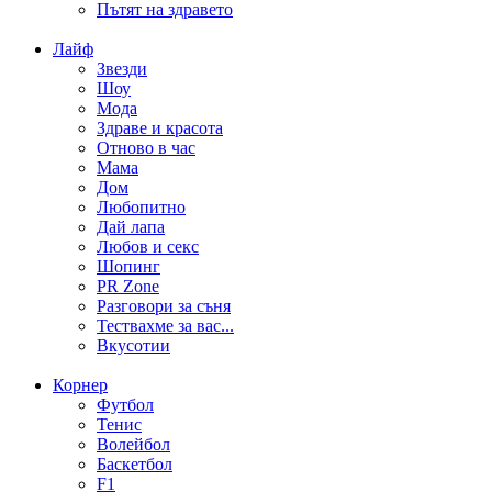
Пътят на здравето
Лайф
Звезди
Шоу
Мода
Здраве и красота
Отново в час
Мама
Дом
Любопитно
Дай лапа
Любов и секс
Шопинг
PR Zone
Разговори за съня
Тествахме за вас...
Вкусотии
Корнер
Футбол
Тенис
Волейбол
Баскетбол
F1