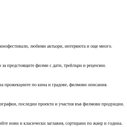
 Кинофестивали, любими актьори, интервюта и още много.
 за предстоящите филми с дати, трейлъри и рецензии.
на прожекциите по кина и градове, филмови описания.
мографии, последни проекти и участия във филмови продукции.
йте нови и класически заглавия, сортирани по жанр и година.