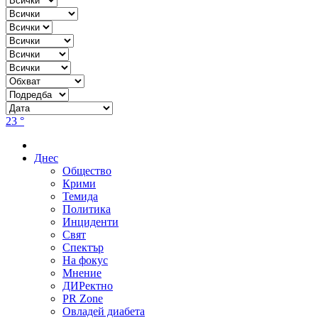
23 °
Днес
Общество
Крими
Темида
Политика
Инциденти
Свят
Спектър
На фокус
Мнение
ДИРектно
PR Zone
Овладей диабета