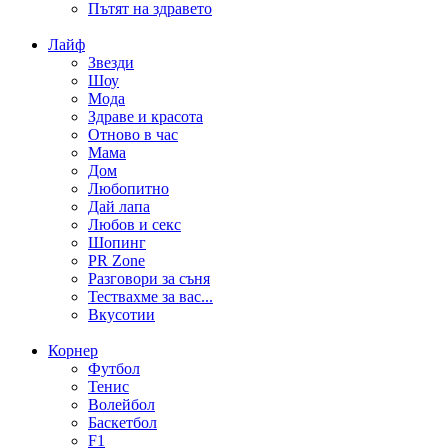
Пътят на здравето
Лайф
Звезди
Шоу
Мода
Здраве и красота
Отново в час
Мама
Дом
Любопитно
Дай лапа
Любов и секс
Шопинг
PR Zone
Разговори за съня
Тествахме за вас...
Вкусотии
Корнер
Футбол
Тенис
Волейбол
Баскетбол
F1