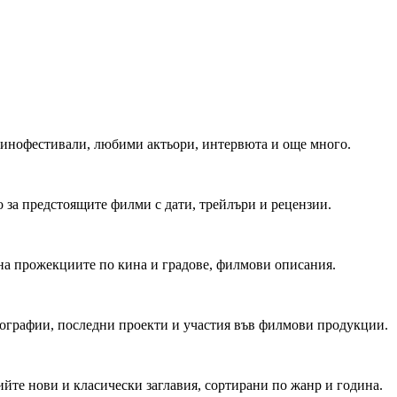
 Кинофестивали, любими актьори, интервюта и още много.
 за предстоящите филми с дати, трейлъри и рецензии.
на прожекциите по кина и градове, филмови описания.
мографии, последни проекти и участия във филмови продукции.
йте нови и класически заглавия, сортирани по жанр и година.