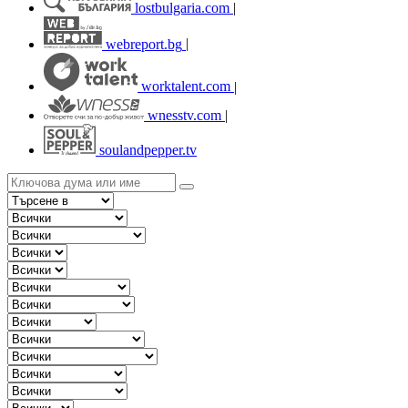
lostbulgaria.com
|
webreport.bg
|
worktalent.com
|
wnesstv.com
|
soulandpepper.tv