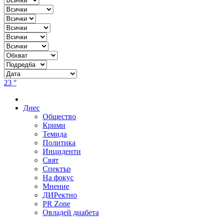
23 °
Днес
Общество
Крими
Темида
Политика
Инциденти
Свят
Спектър
На фокус
Мнение
ДИРектно
PR Zone
Овладей диабета