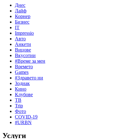
Днес
Лайф
Корнер
Бизнес
IT
Impressio
Авто
Анкети
Вицове
Вкусотии
#Време за мен
Времето
Games
#Здравето ни
Зодиак
Кино
Клубове
ТВ
Trip
Фото
COVID-19
#URBN
Услуги