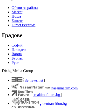
Обяви за работа
Market
Поща
Билети
Direct Реклама
Градове
София
Пловдив
Варна
Бургас
Русе
Dir.bg Media Group
3e-news.net
|
nasamnatam.com
|
realtimefuture.bg
|
greentransition.bg
|