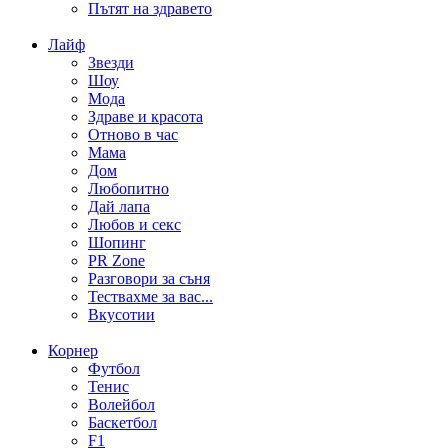
Пътят на здравето
Лайф
Звезди
Шоу
Мода
Здраве и красота
Отново в час
Мама
Дом
Любопитно
Дай лапа
Любов и секс
Шопинг
PR Zone
Разговори за съня
Тествахме за вас...
Вкусотии
Корнер
Футбол
Тенис
Волейбол
Баскетбол
F1