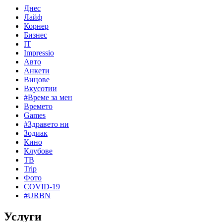
Днес
Лайф
Корнер
Бизнес
IT
Impressio
Авто
Анкети
Вицове
Вкусотии
#Време за мен
Времето
Games
#Здравето ни
Зодиак
Кино
Клубове
ТВ
Trip
Фото
COVID-19
#URBN
Услуги