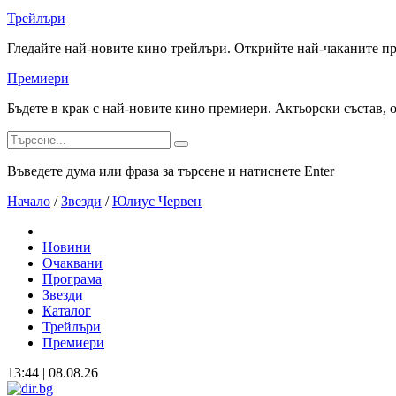
Трейлъри
Гледайте най-новите кино трейлъри. Открийте най-чаканите п
Премиери
Бъдете в крак с най-новите кино премиери. Актьорски състав, 
Въведете дума или фраза за търсене и натиснете Enter
Начало
/
Звезди
/
Юлиус Червен
Новини
Очаквани
Програма
Звезди
Каталог
Трейлъри
Премиери
13:44 | 08.08.26