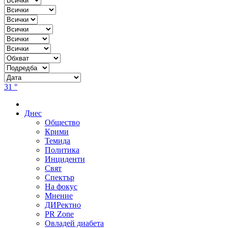
31 °
Днес
Общество
Крими
Темида
Политика
Инциденти
Свят
Спектър
На фокус
Мнение
ДИРектно
PR Zone
Овладей диабета