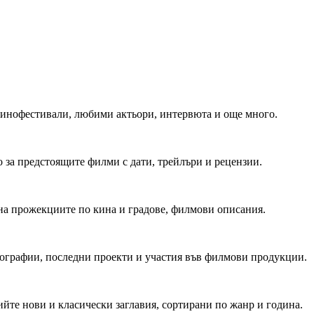
 Кинофестивали, любими актьори, интервюта и още много.
 за предстоящите филми с дати, трейлъри и рецензии.
на прожекциите по кина и градове, филмови описания.
мографии, последни проекти и участия във филмови продукции.
йте нови и класически заглавия, сортирани по жанр и година.