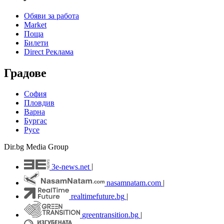
Обяви за работа
Market
Поща
Билети
Direct Реклама
Градове
София
Пловдив
Варна
Бургас
Русе
Dir.bg Media Group
3e-news.net
|
nasamnatam.com
|
realtimefuture.bg
|
greentransition.bg
|