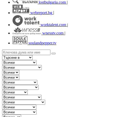
lostbulgaria.com
|
webreport.bg
|
worktalent.com
|
wnesstv.com
|
soulandpepper.tv