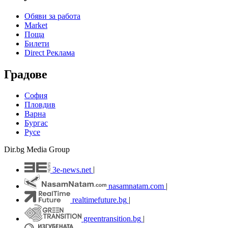
Обяви за работа
Market
Поща
Билети
Direct Реклама
Градове
София
Пловдив
Варна
Бургас
Русе
Dir.bg Media Group
3e-news.net
|
nasamnatam.com
|
realtimefuture.bg
|
greentransition.bg
|