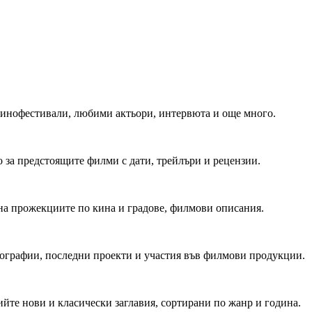
 Кинофестивали, любими актьори, интервюта и още много.
 за предстоящите филми с дати, трейлъри и рецензии.
на прожекциите по кина и градове, филмови описания.
мографии, последни проекти и участия във филмови продукции.
йте нови и класически заглавия, сортирани по жанр и година.