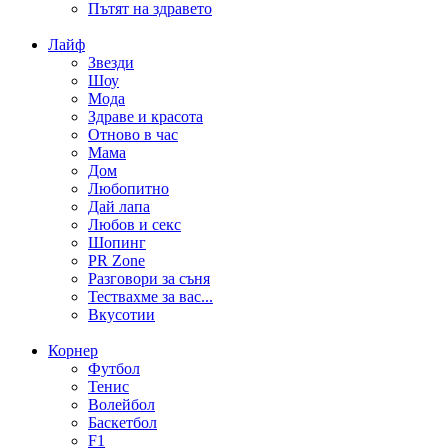
Пътят на здравето
Лайф
Звезди
Шоу
Мода
Здраве и красота
Отново в час
Мама
Дом
Любопитно
Дай лапа
Любов и секс
Шопинг
PR Zone
Разговори за съня
Тествахме за вас...
Вкусотии
Корнер
Футбол
Тенис
Волейбол
Баскетбол
F1