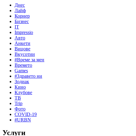
Днес
Лайф
Корнер
Бизнес
IT
Impressio
Авто
Анкети
Вицове
Вкусотии
#Време за мен
Времето
Games
#Здравето ни
Зодиак
Кино
Клубове
ТВ
Trip
Фото
COVID-19
#URBN
Услуги