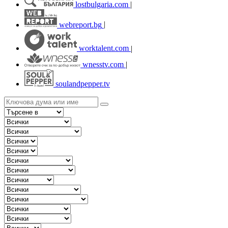
lostbulgaria.com
|
webreport.bg
|
worktalent.com
|
wnesstv.com
|
soulandpepper.tv