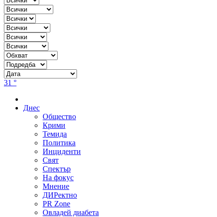
31 °
Днес
Общество
Крими
Темида
Политика
Инциденти
Свят
Спектър
На фокус
Мнение
ДИРектно
PR Zone
Овладей диабета