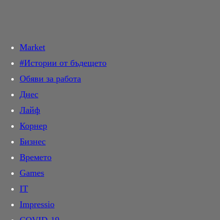
Търси в:
Market
Днес
#Истории от бъдещето
Новини
Обяви за работа
Общество
Прочетете най-новите и актуални новини от света на киното.
Кинофестивали, любими актьори, интервюта и още много.
Днес
Крими
Очаквани
Лайф
Темида
Най-чаканите кино премиери през годината. Разгледайте
Корнер
Политика
всичко за предстоящите филми с дати, трейлъри и рецензии.
Бизнес
Инциденти
Програма
Времето
Свят
Проверете актуалната кино програма и изберете филм. График
Games
Спектър
на прожекциите по кина и градове, филмови описания.
IT
На фокус
Звезди
Impressio
Мнение
Следете всичко за любимите си кино звезди – биографии,
филмографии, последни проекти и участия във филмови