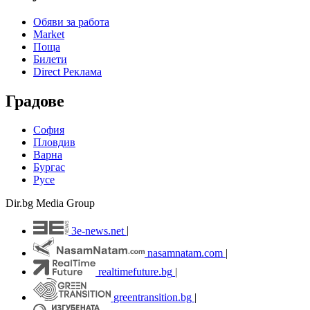
Обяви за работа
Market
Поща
Билети
Direct Реклама
Градове
София
Пловдив
Варна
Бургас
Русе
Dir.bg Media Group
3e-news.net
|
nasamnatam.com
|
realtimefuture.bg
|
greentransition.bg
|