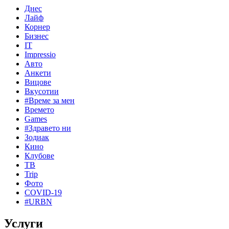
Днес
Лайф
Корнер
Бизнес
IT
Impressio
Авто
Анкети
Вицове
Вкусотии
#Време за мен
Времето
Games
#Здравето ни
Зодиак
Кино
Клубове
ТВ
Trip
Фото
COVID-19
#URBN
Услуги