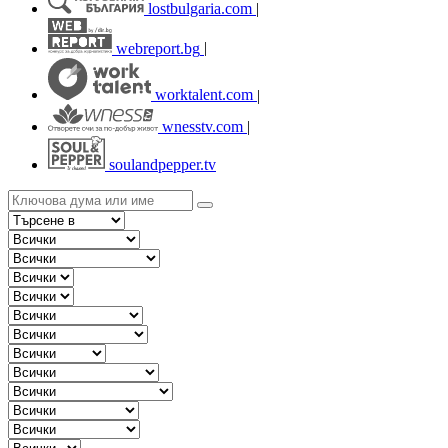
lostbulgaria.com
|
webreport.bg
|
worktalent.com
|
wnesstv.com
|
soulandpepper.tv