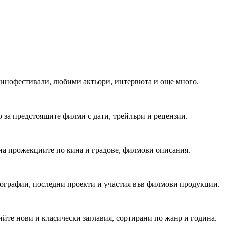
 Кинофестивали, любими актьори, интервюта и още много.
 за предстоящите филми с дати, трейлъри и рецензии.
на прожекциите по кина и градове, филмови описания.
мографии, последни проекти и участия във филмови продукции.
йте нови и класически заглавия, сортирани по жанр и година.