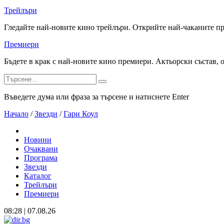
Трейлъри
Гледайте най-новите кино трейлъри. Открийте най-чаканите п
Премиери
Бъдете в крак с най-новите кино премиери. Актьорски състав, 
Въведете дума или фраза за търсене и натиснете Enter
Начало
/
Звезди
/
Гари Коул
Новини
Очаквани
Програма
Звезди
Каталог
Трейлъри
Премиери
08:28 | 07.08.26