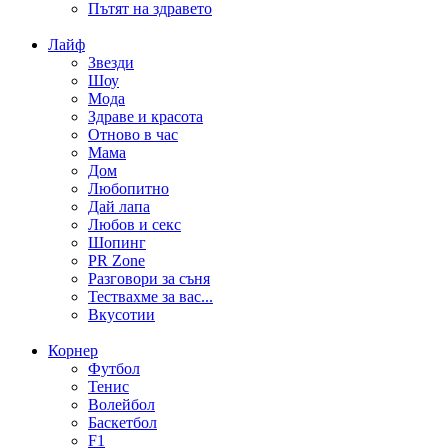
Пътят на здравето
Лайф
Звезди
Шоу
Мода
Здраве и красота
Отново в час
Мама
Дом
Любопитно
Дай лапа
Любов и секс
Шопинг
PR Zone
Разговори за съня
Тествахме за вас...
Вкусотии
Корнер
Футбол
Тенис
Волейбол
Баскетбол
F1