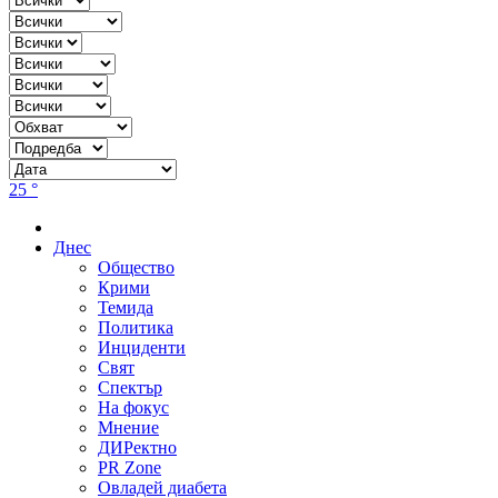
25 °
Днес
Общество
Крими
Темида
Политика
Инциденти
Свят
Спектър
На фокус
Мнение
ДИРектно
PR Zone
Овладей диабета