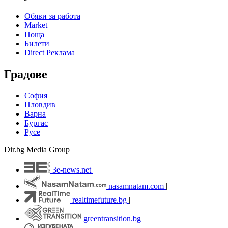
Обяви за работа
Market
Поща
Билети
Direct Реклама
Градове
София
Пловдив
Варна
Бургас
Русе
Dir.bg Media Group
3e-news.net
|
nasamnatam.com
|
realtimefuture.bg
|
greentransition.bg
|