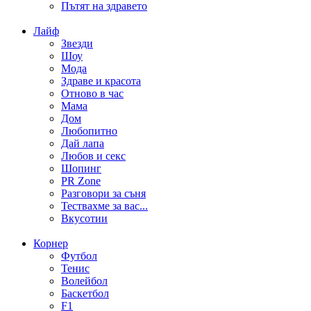
Пътят на здравето
Лайф
Звезди
Шоу
Мода
Здраве и красота
Отново в час
Мама
Дом
Любопитно
Дай лапа
Любов и секс
Шопинг
PR Zone
Разговори за съня
Тествахме за вас...
Вкусотии
Корнер
Футбол
Тенис
Волейбол
Баскетбол
F1