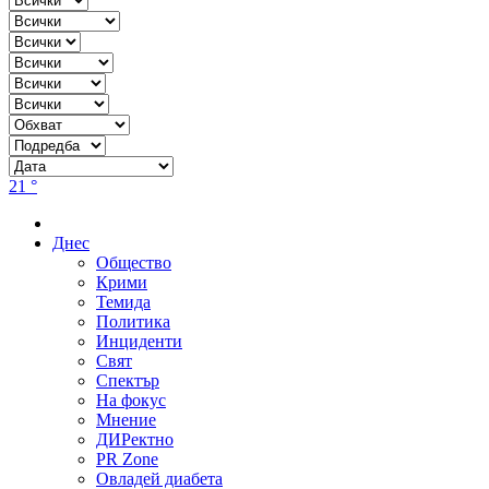
21 °
Днес
Общество
Крими
Темида
Политика
Инциденти
Свят
Спектър
На фокус
Мнение
ДИРектно
PR Zone
Овладей диабета