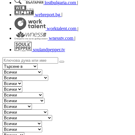
lostbulgaria.com
|
webreport.bg
|
worktalent.com
|
wnesstv.com
|
soulandpepper.tv