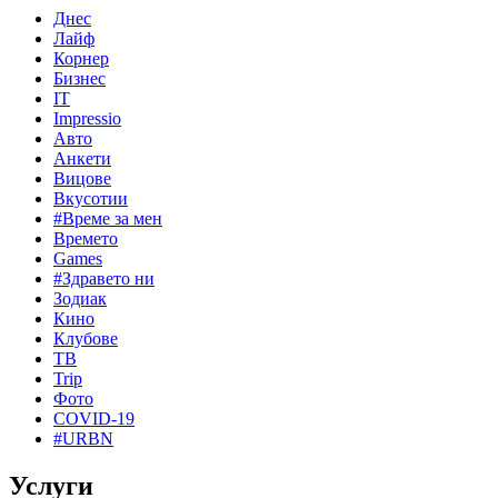
Днес
Лайф
Корнер
Бизнес
IT
Impressio
Авто
Анкети
Вицове
Вкусотии
#Време за мен
Времето
Games
#Здравето ни
Зодиак
Кино
Клубове
ТВ
Trip
Фото
COVID-19
#URBN
Услуги