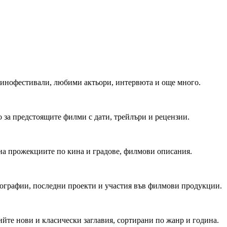
 Кинофестивали, любими актьори, интервюта и още много.
 за предстоящите филми с дати, трейлъри и рецензии.
на прожекциите по кина и градове, филмови описания.
мографии, последни проекти и участия във филмови продукции.
йте нови и класически заглавия, сортирани по жанр и година.