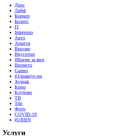
Днес
Лайф
Корнер
Бизнес
IT
Impressio
Авто
Анкети
Вицове
Вкусотии
#Време за мен
Времето
Games
#Здравето ни
Зодиак
Кино
Клубове
ТВ
Trip
Фото
COVID-19
#URBN
Услуги