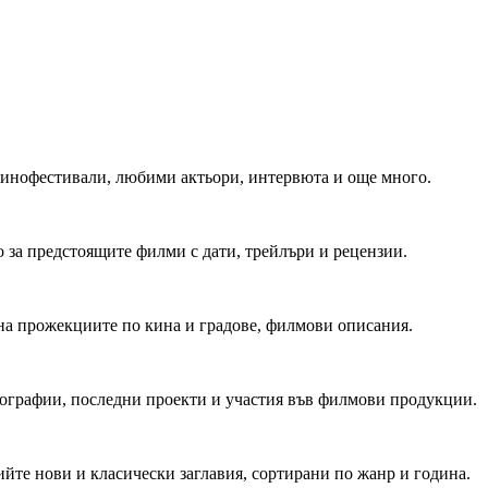
 Кинофестивали, любими актьори, интервюта и още много.
 за предстоящите филми с дати, трейлъри и рецензии.
на прожекциите по кина и градове, филмови описания.
мографии, последни проекти и участия във филмови продукции.
йте нови и класически заглавия, сортирани по жанр и година.