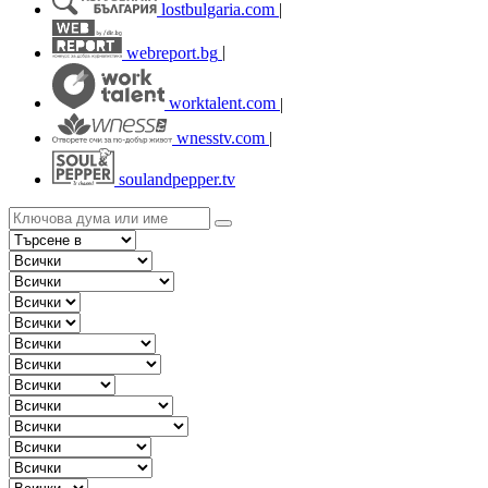
lostbulgaria.com
|
webreport.bg
|
worktalent.com
|
wnesstv.com
|
soulandpepper.tv