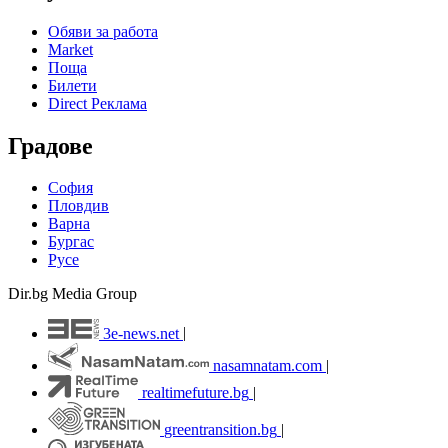
Обяви за работа
Market
Поща
Билети
Direct Реклама
Градове
София
Пловдив
Варна
Бургас
Русе
Dir.bg Media Group
3e-news.net
|
nasamnatam.com
|
realtimefuture.bg
|
greentransition.bg
|