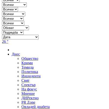
26 °
Днес
Общество
Крими
Темида
Политика
Инциденти
Свят
Спектър
На фокус
Мнение
ДИРектно
PR Zone
Овладей диабета