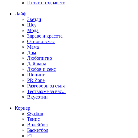
Пътят на здравето
Лайф
Звезди
Шоу
Мода
Здраве и красота
Отново в час
Мама
Дом
Любопитно
Дай лапа
Любов и секс
Шопинг
PR Zone
Разговори за съня
Тествахме за вас...
Вкусотии
Корнер
Футбол
Тенис
Волейбол
Баскетбол
F1