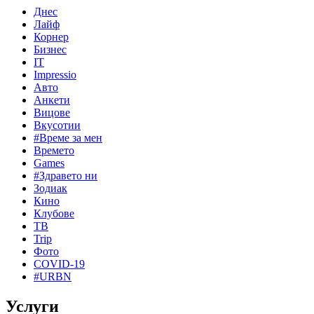
Днес
Лайф
Корнер
Бизнес
IT
Impressio
Авто
Анкети
Вицове
Вкусотии
#Време за мен
Времето
Games
#Здравето ни
Зодиак
Кино
Клубове
ТВ
Trip
Фото
COVID-19
#URBN
Услуги