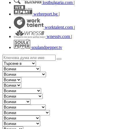
lostbulgaria.com
|
webreport.bg
|
worktalent.com
|
wnesstv.com
|
soulandpepper.tv