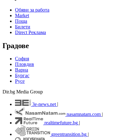
Обяви за работа
Market
Поща
Билети
Direct Реклама
Градове
София
Пловдив
Варна
Бургас
Русе
Dir.bg Media Group
3e-news.net
|
nasamnatam.com
|
realtimefuture.bg
|
greentransition.bg
|