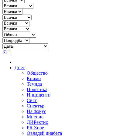
31 °
Днес
Общество
Крими
Темида
Политика
Инциденти
Свят
Спектър
На фокус
Мнение
ДИРектно
PR Zone
Овладей диабета