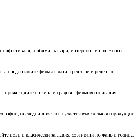
 Кинофестивали, любими актьори, интервюта и още много.
 за предстоящите филми с дати, трейлъри и рецензии.
на прожекциите по кина и градове, филмови описания.
мографии, последни проекти и участия във филмови продукции.
йте нови и класически заглавия, сортирани по жанр и година.