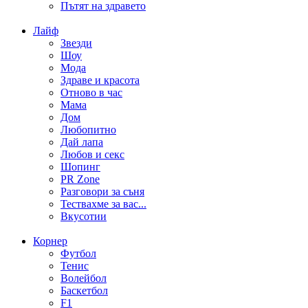
Пътят на здравето
Лайф
Звезди
Шоу
Мода
Здраве и красота
Отново в час
Мама
Дом
Любопитно
Дай лапа
Любов и секс
Шопинг
PR Zone
Разговори за съня
Тествахме за вас...
Вкусотии
Корнер
Футбол
Тенис
Волейбол
Баскетбол
F1