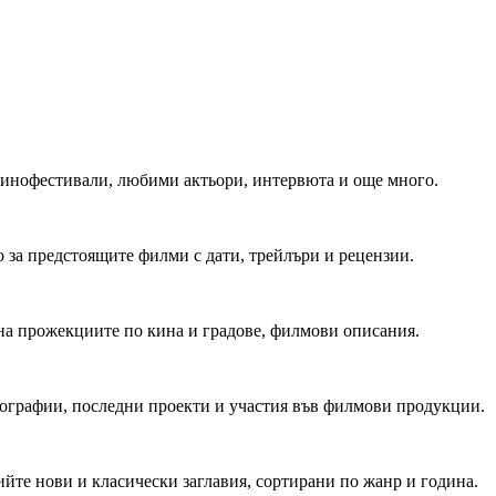
 Кинофестивали, любими актьори, интервюта и още много.
 за предстоящите филми с дати, трейлъри и рецензии.
на прожекциите по кина и градове, филмови описания.
мографии, последни проекти и участия във филмови продукции.
йте нови и класически заглавия, сортирани по жанр и година.