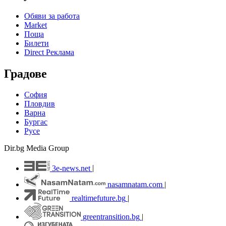
Обяви за работа
Market
Поща
Билети
Direct Реклама
Градове
София
Пловдив
Варна
Бургас
Русе
Dir.bg Media Group
3e-news.net
|
nasamnatam.com
|
realtimefuture.bg
|
greentransition.bg
|