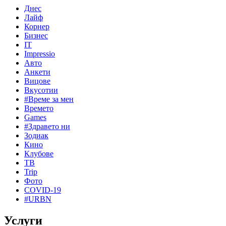
Днес
Лайф
Корнер
Бизнес
IT
Impressio
Авто
Анкети
Вицове
Вкусотии
#Време за мен
Времето
Games
#Здравето ни
Зодиак
Кино
Клубове
ТВ
Trip
Фото
COVID-19
#URBN
Услуги