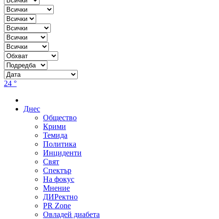
24 °
Днес
Общество
Крими
Темида
Политика
Инциденти
Свят
Спектър
На фокус
Мнение
ДИРектно
PR Zone
Овладей диабета