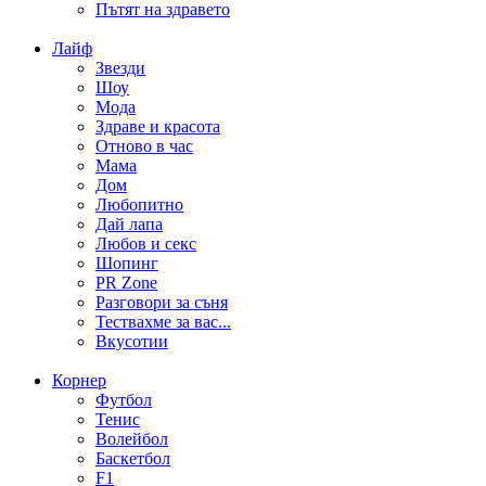
Пътят на здравето
Лайф
Звезди
Шоу
Мода
Здраве и красота
Отново в час
Мама
Дом
Любопитно
Дай лапа
Любов и секс
Шопинг
PR Zone
Разговори за съня
Тествахме за вас...
Вкусотии
Корнер
Футбол
Тенис
Волейбол
Баскетбол
F1