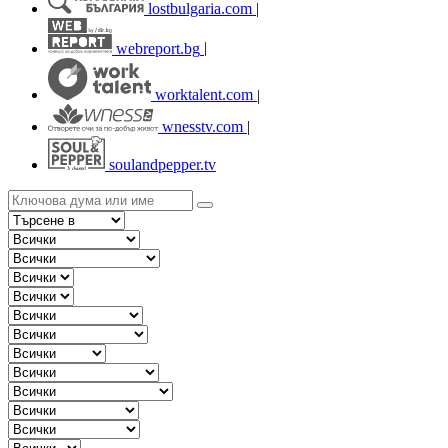
lostbulgaria.com
|
webreport.bg
|
worktalent.com
|
wnesstv.com
|
soulandpepper.tv