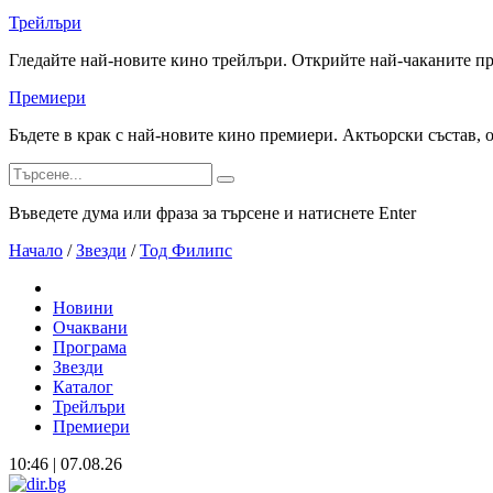
Трейлъри
Гледайте най-новите кино трейлъри. Открийте най-чаканите п
Премиери
Бъдете в крак с най-новите кино премиери. Актьорски състав, 
Въведете дума или фраза за търсене и натиснете Enter
Начало
/
Звезди
/
Тод Филипс
Новини
Очаквани
Програма
Звезди
Каталог
Трейлъри
Премиери
10:46 | 07.08.26