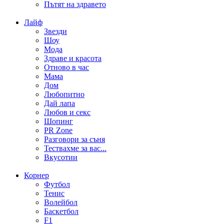
Пътят на здравето
Лайф
Звезди
Шоу
Мода
Здраве и красота
Отново в час
Мама
Дом
Любопитно
Дай лапа
Любов и секс
Шопинг
PR Zone
Разговори за съня
Тествахме за вас...
Вкусотии
Корнер
Футбол
Тенис
Волейбол
Баскетбол
F1