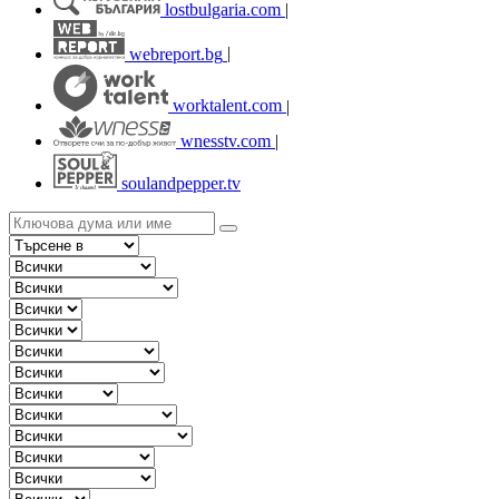
lostbulgaria.com
|
webreport.bg
|
worktalent.com
|
wnesstv.com
|
soulandpepper.tv