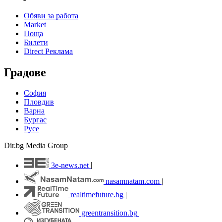
Обяви за работа
Market
Поща
Билети
Direct Реклама
Градове
София
Пловдив
Варна
Бургас
Русе
Dir.bg Media Group
3e-news.net
|
nasamnatam.com
|
realtimefuture.bg
|
greentransition.bg
|