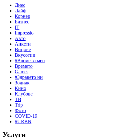
Днес
Лайф
Корнер
Бизнес
IT
Impressio
Авто
Анкети
Вицове
Вкусотии
#Време за мен
Времето
Games
#Здравето ни
Зодиак
Кино
Клубове
ТВ
Trip
Фото
COVID-19
#URBN
Услуги