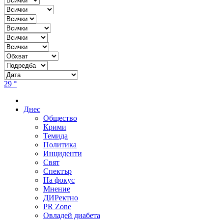
29 °
Днес
Общество
Крими
Темида
Политика
Инциденти
Свят
Спектър
На фокус
Мнение
ДИРектно
PR Zone
Овладей диабета