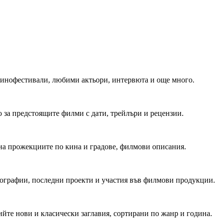
 Кинофестивали, любими актьори, интервюта и още много.
 за предстоящите филми с дати, трейлъри и рецензии.
на прожекциите по кина и градове, филмови описания.
мографии, последни проекти и участия във филмови продукции.
йте нови и класически заглавия, сортирани по жанр и година.