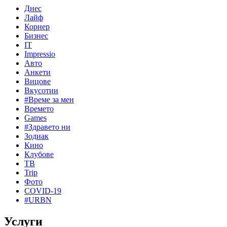
Днес
Лайф
Корнер
Бизнес
IT
Impressio
Авто
Анкети
Вицове
Вкусотии
#Време за мен
Времето
Games
#Здравето ни
Зодиак
Кино
Клубове
ТВ
Trip
Фото
COVID-19
#URBN
Услуги