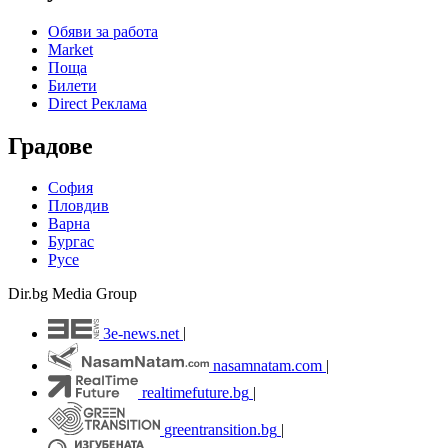
Обяви за работа
Market
Поща
Билети
Direct Реклама
Градове
София
Пловдив
Варна
Бургас
Русе
Dir.bg Media Group
3e-news.net
|
nasamnatam.com
|
realtimefuture.bg
|
greentransition.bg
|