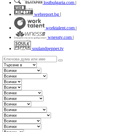
lostbulgaria.com
|
webreport.bg
|
worktalent.com
|
wnesstv.com
|
soulandpepper.tv