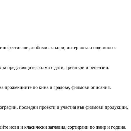
 Кинофестивали, любими актьори, интервюта и още много.
 за предстоящите филми с дати, трейлъри и рецензии.
на прожекциите по кина и градове, филмови описания.
мографии, последни проекти и участия във филмови продукции.
йте нови и класически заглавия, сортирани по жанр и година.