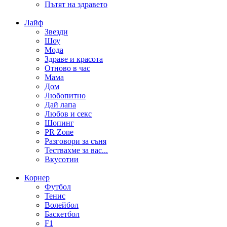
Пътят на здравето
Лайф
Звезди
Шоу
Мода
Здраве и красота
Отново в час
Мама
Дом
Любопитно
Дай лапа
Любов и секс
Шопинг
PR Zone
Разговори за съня
Тествахме за вас...
Вкусотии
Корнер
Футбол
Тенис
Волейбол
Баскетбол
F1