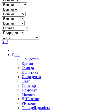
31 °
Днес
Общество
Крими
Темида
Политика
Инциденти
Свят
Спектър
На фокус
Мнение
ДИРектно
PR Zone
Овладей диабета