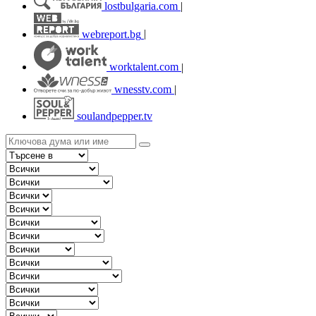
lostbulgaria.com
|
webreport.bg
|
worktalent.com
|
wnesstv.com
|
soulandpepper.tv