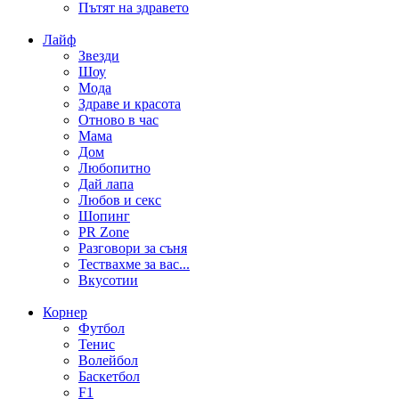
Пътят на здравето
Лайф
Звезди
Шоу
Мода
Здраве и красота
Отново в час
Мама
Дом
Любопитно
Дай лапа
Любов и секс
Шопинг
PR Zone
Разговори за съня
Тествахме за вас...
Вкусотии
Корнер
Футбол
Тенис
Волейбол
Баскетбол
F1