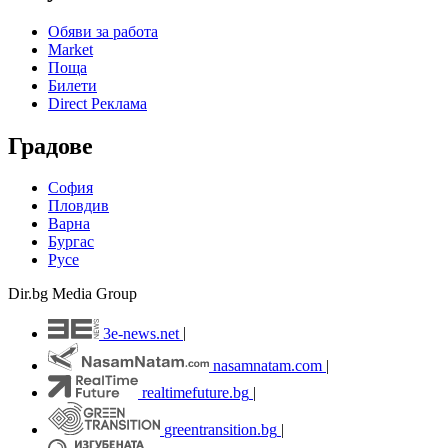
Обяви за работа
Market
Поща
Билети
Direct Реклама
Градове
София
Пловдив
Варна
Бургас
Русе
Dir.bg Media Group
3e-news.net
|
nasamnatam.com
|
realtimefuture.bg
|
greentransition.bg
|