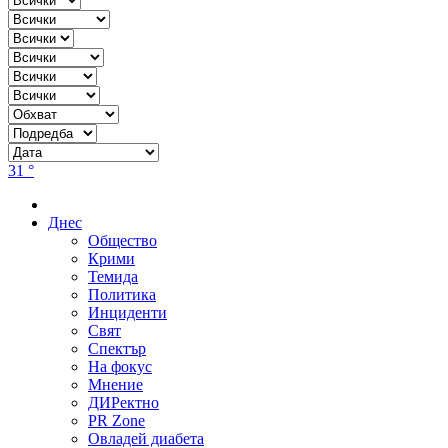
31 °
Днес
Общество
Крими
Темида
Политика
Инциденти
Свят
Спектър
На фокус
Мнение
ДИРектно
PR Zone
Овладей диабета