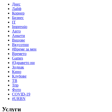
Днес
Лайф
Корнер
Бизнес
IT
Impressio
Авто
Анкети
Вицове
Вкусотии
#Време за мен
Времето
Games
#Здравето ни
Зодиак
Кино
Клубове
ТВ
Trip
Фото
COVID-19
#URBN
Услуги