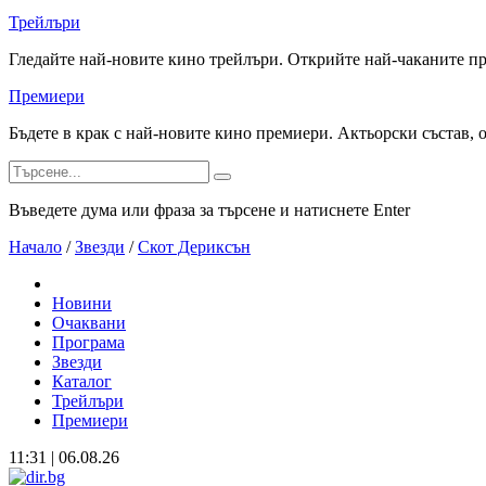
Трейлъри
Гледайте най-новите кино трейлъри. Открийте най-чаканите п
Премиери
Бъдете в крак с най-новите кино премиери. Актьорски състав, 
Въведете дума или фраза за търсене и натиснете Enter
Начало
/
Звезди
/
Скот Дериксън
Новини
Очаквани
Програма
Звезди
Каталог
Трейлъри
Премиери
11:31 | 06.08.26