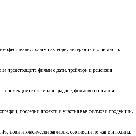
 Кинофестивали, любими актьори, интервюта и още много.
 за предстоящите филми с дати, трейлъри и рецензии.
на прожекциите по кина и градове, филмови описания.
мографии, последни проекти и участия във филмови продукции.
йте нови и класически заглавия, сортирани по жанр и година.