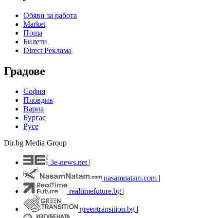
Обяви за работа
Market
Поща
Билети
Direct Реклама
Градове
София
Пловдив
Варна
Бургас
Русе
Dir.bg Media Group
3e-news.net
|
nasamnatam.com
|
realtimefuture.bg
|
greentransition.bg
|