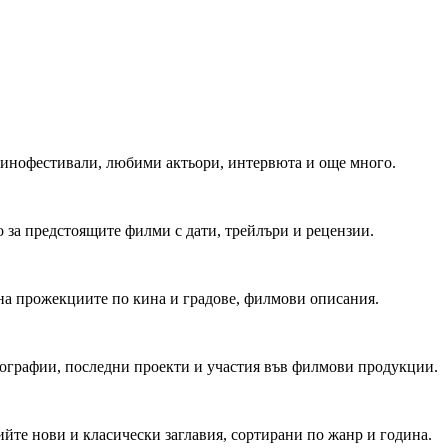
 Кинофестивали, любими актьори, интервюта и още много.
 за предстоящите филми с дати, трейлъри и рецензии.
на прожекциите по кина и градове, филмови описания.
мографии, последни проекти и участия във филмови продукции.
йте нови и класически заглавия, сортирани по жанр и година.