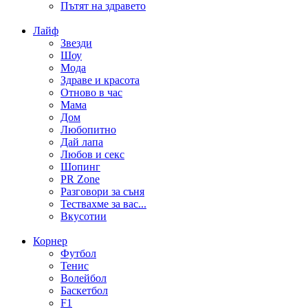
Пътят на здравето
Лайф
Звезди
Шоу
Мода
Здраве и красота
Отново в час
Мама
Дом
Любопитно
Дай лапа
Любов и секс
Шопинг
PR Zone
Разговори за съня
Тествахме за вас...
Вкусотии
Корнер
Футбол
Тенис
Волейбол
Баскетбол
F1