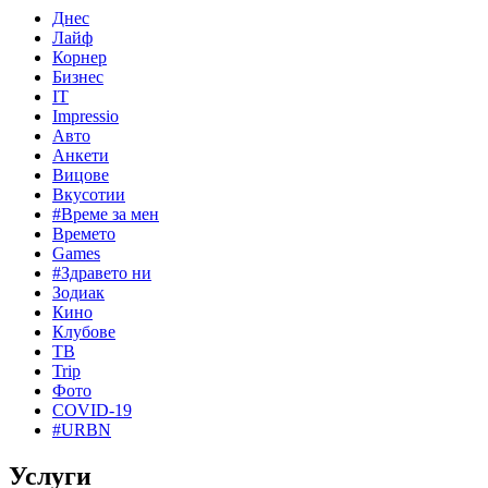
Днес
Лайф
Корнер
Бизнес
IT
Impressio
Авто
Анкети
Вицове
Вкусотии
#Време за мен
Времето
Games
#Здравето ни
Зодиак
Кино
Клубове
ТВ
Trip
Фото
COVID-19
#URBN
Услуги