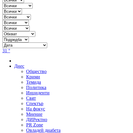
31 °
Днес
Общество
Крими
Темида
Политика
Инциденти
Свят
Спектър
На фокус
Мнение
ДИРектно
PR Zone
Овладей диабета