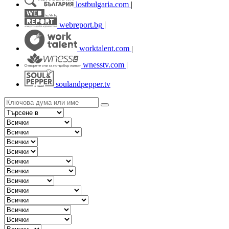
lostbulgaria.com
|
webreport.bg
|
worktalent.com
|
wnesstv.com
|
soulandpepper.tv