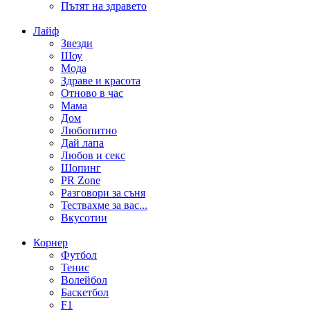
Пътят на здравето
Лайф
Звезди
Шоу
Мода
Здраве и красота
Отново в час
Мама
Дом
Любопитно
Дай лапа
Любов и секс
Шопинг
PR Zone
Разговори за съня
Тествахме за вас...
Вкусотии
Корнер
Футбол
Тенис
Волейбол
Баскетбол
F1