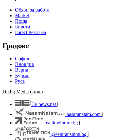
Обяви за работа
Market
Поща
Билети
Direct Реклама
Градове
София
Пловдив
Варна
Бургас
Русе
Dir.bg Media Group
3e-news.net
|
nasamnatam.com
|
realtimefuture.bg
|
greentransition.bg
|