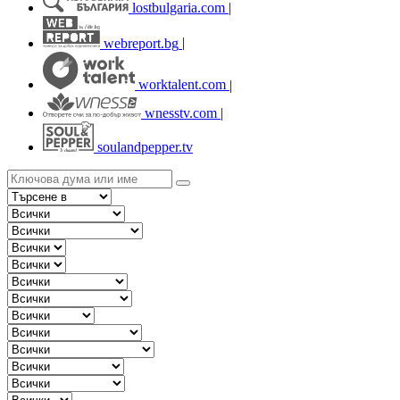
lostbulgaria.com
|
webreport.bg
|
worktalent.com
|
wnesstv.com
|
soulandpepper.tv