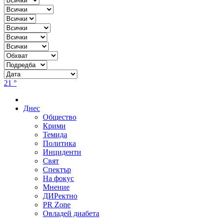
21 °
Днес
Общество
Крими
Темида
Политика
Инциденти
Свят
Спектър
На фокус
Мнение
ДИРектно
PR Zone
Овладей диабета