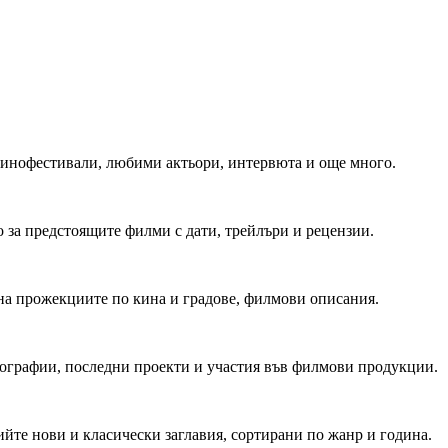
 Кинофестивали, любими актьори, интервюта и още много.
 за предстоящите филми с дати, трейлъри и рецензии.
на прожекциите по кина и градове, филмови описания.
мографии, последни проекти и участия във филмови продукции.
йте нови и класически заглавия, сортирани по жанр и година.