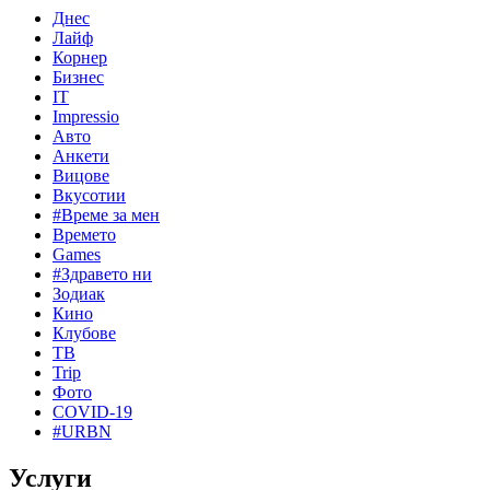
Днес
Лайф
Корнер
Бизнес
IT
Impressio
Авто
Анкети
Вицове
Вкусотии
#Време за мен
Времето
Games
#Здравето ни
Зодиак
Кино
Клубове
ТВ
Trip
Фото
COVID-19
#URBN
Услуги