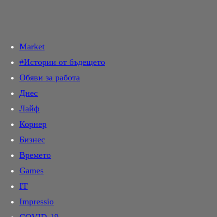
Търси в:
Market
Днес
#Истории от бъдещето
Новини
Обяви за работа
Общество
Прочетете най-новите и актуални новини от света на киното.
Кинофестивали, любими актьори, интервюта и още много.
Днес
Крими
Очаквани
Лайф
Темида
Най-чаканите кино премиери през годината. Разгледайте
Корнер
Политика
всичко за предстоящите филми с дати, трейлъри и рецензии.
Бизнес
Инциденти
Програма
Времето
Свят
Проверете актуалната кино програма и изберете филм. График
Games
Спектър
на прожекциите по кина и градове, филмови описания.
IT
На фокус
Звезди
Impressio
Мнение
Следете всичко за любимите си кино звезди – биографии,
филмографии, последни проекти и участия във филмови