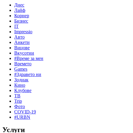
Днес
Лайф
Корнер
Бизнес
IT
Impressio
Авто
Анкети
Вицове
Вкусотии
#Време за мен
Времето
Games
#Здравето ни
Зодиак
Кино
Клубове
ТВ
Trip
Фото
COVID-19
#URBN
Услуги