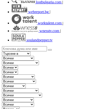
lostbulgaria.com
|
webreport.bg
|
worktalent.com
|
wnesstv.com
|
soulandpepper.tv