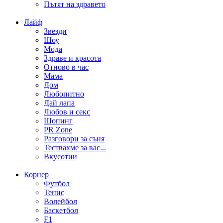
Пътят на здравето
Лайф
Звезди
Шоу
Мода
Здраве и красота
Отново в час
Мама
Дом
Любопитно
Дай лапа
Любов и секс
Шопинг
PR Zone
Разговори за съня
Тествахме за вас...
Вкусотии
Корнер
Футбол
Тенис
Волейбол
Баскетбол
F1