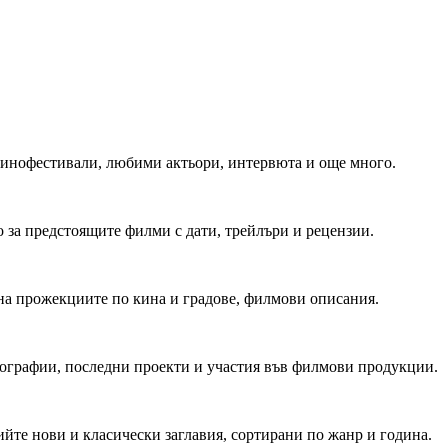
 Кинофестивали, любими актьори, интервюта и още много.
 за предстоящите филми с дати, трейлъри и рецензии.
на прожекциите по кина и градове, филмови описания.
мографии, последни проекти и участия във филмови продукции.
йте нови и класически заглавия, сортирани по жанр и година.