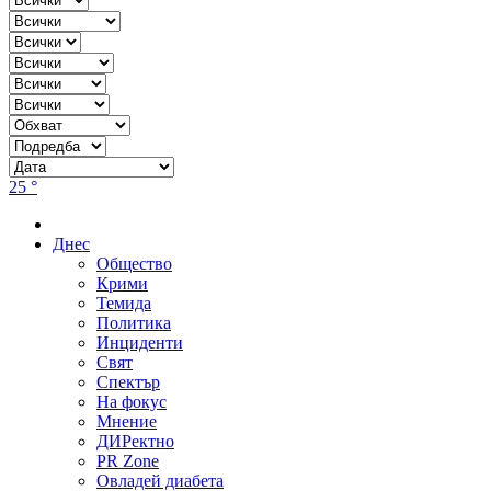
25 °
Днес
Общество
Крими
Темида
Политика
Инциденти
Свят
Спектър
На фокус
Мнение
ДИРектно
PR Zone
Овладей диабета