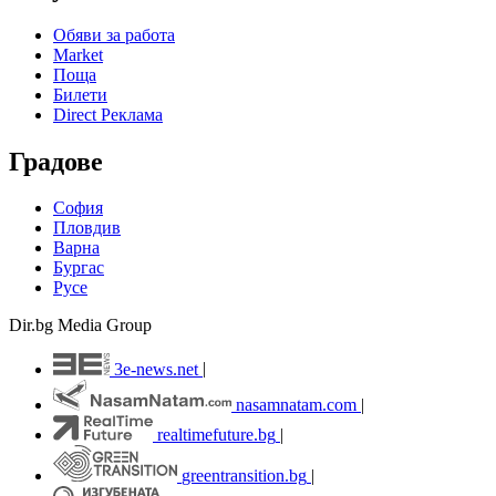
Обяви за работа
Market
Поща
Билети
Direct Реклама
Градове
София
Пловдив
Варна
Бургас
Русе
Dir.bg Media Group
3e-news.net
|
nasamnatam.com
|
realtimefuture.bg
|
greentransition.bg
|