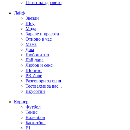
Пътят на здравето
Лайф
Звезди
Шоу
Мода
Здраве и красота
Отново в час
Мама
Дом
Любопитно
Дай лапа
Любов и секс
Шопинг
PR Zone
Разговори за съня
Тествахме за вас...
Вкусотии
Корнер
Футбол
Тенис
Волейбол
Баскетбол
F1