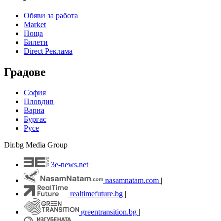
Обяви за работа
Market
Поща
Билети
Direct Реклама
Градове
София
Пловдив
Варна
Бургас
Русе
Dir.bg Media Group
3e-news.net
|
nasamnatam.com
|
realtimefuture.bg
|
greentransition.bg
|