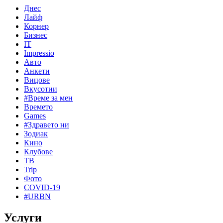
Днес
Лайф
Корнер
Бизнес
IT
Impressio
Авто
Анкети
Вицове
Вкусотии
#Време за мен
Времето
Games
#Здравето ни
Зодиак
Кино
Клубове
ТВ
Trip
Фото
COVID-19
#URBN
Услуги