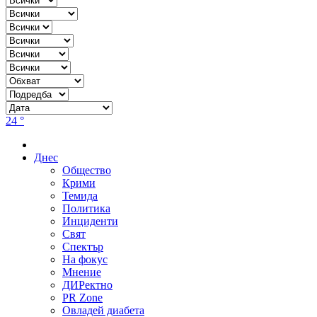
24 °
Днес
Общество
Крими
Темида
Политика
Инциденти
Свят
Спектър
На фокус
Мнение
ДИРектно
PR Zone
Овладей диабета