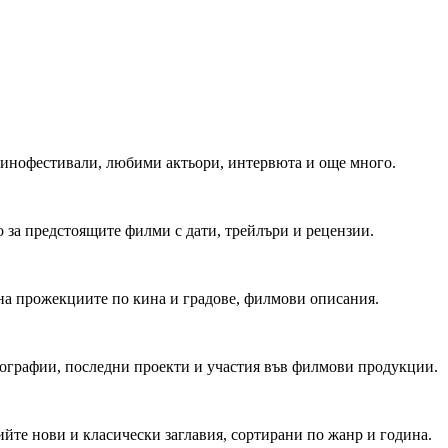
 Кинофестивали, любими актьори, интервюта и още много.
 за предстоящите филми с дати, трейлъри и рецензии.
на прожекциите по кина и градове, филмови описания.
мографии, последни проекти и участия във филмови продукции.
йте нови и класически заглавия, сортирани по жанр и година.