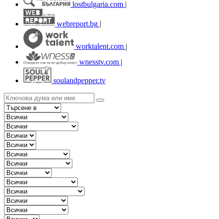
lostbulgaria.com
|
webreport.bg
|
worktalent.com
|
wnesstv.com
|
soulandpepper.tv