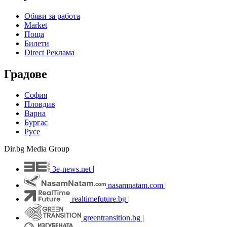
Обяви за работа
Market
Поща
Билети
Direct Реклама
Градове
София
Пловдив
Варна
Бургас
Русе
Dir.bg Media Group
3e-news.net
|
nasamnatam.com
|
realtimefuture.bg
|
greentransition.bg
|