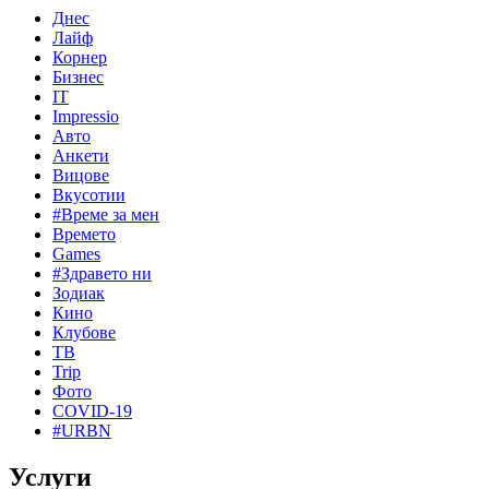
Днес
Лайф
Корнер
Бизнес
IT
Impressio
Авто
Анкети
Вицове
Вкусотии
#Време за мен
Времето
Games
#Здравето ни
Зодиак
Кино
Клубове
ТВ
Trip
Фото
COVID-19
#URBN
Услуги