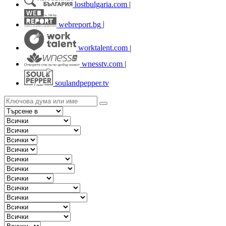
lostbulgaria.com
|
webreport.bg
|
worktalent.com
|
wnesstv.com
|
soulandpepper.tv