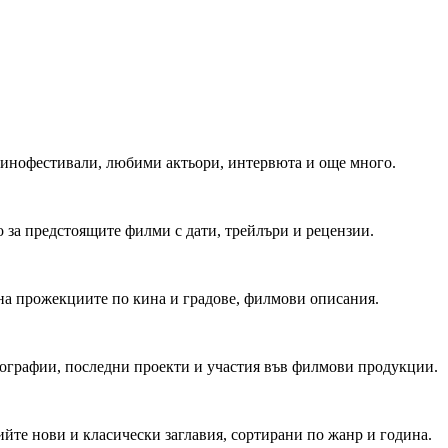
 Кинофестивали, любими актьори, интервюта и още много.
 за предстоящите филми с дати, трейлъри и рецензии.
на прожекциите по кина и градове, филмови описания.
мографии, последни проекти и участия във филмови продукции.
йте нови и класически заглавия, сортирани по жанр и година.