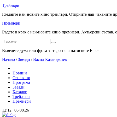
Трейлъри
Гледайте най-новите кино трейлъри. Открийте най-чаканите п
Премиери
Бъдете в крак с най-новите кино премиери. Актьорски състав, 
Въведете дума или фраза за търсене и натиснете Enter
Начало
/
Звезди
/
Васил Казанджиев
Новини
Очаквани
Програма
Звезди
Каталог
Трейлъри
Премиери
12:12 | 06.08.26