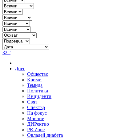
32 °
Днес
Общество
Крими
Темида
Политика
Инциденти
Свят
Спектър
На фокус
Мнение
ДИРектно
PR Zone
Овладей диабета