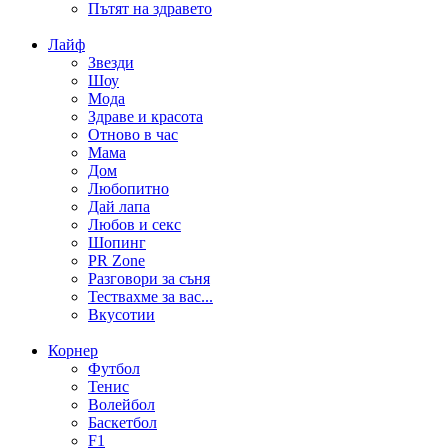
Пътят на здравето
Лайф
Звезди
Шоу
Мода
Здраве и красота
Отново в час
Мама
Дом
Любопитно
Дай лапа
Любов и секс
Шопинг
PR Zone
Разговори за съня
Тествахме за вас...
Вкусотии
Корнер
Футбол
Тенис
Волейбол
Баскетбол
F1