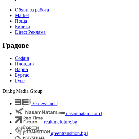
Обяви за работа
Market
Поща
Билети
Direct Реклама
Градове
София
Пловдив
Варна
Бургас
Русе
Dir.bg Media Group
3e-news.net
|
nasamnatam.com
|
realtimefuture.bg
|
greentransition.bg
|