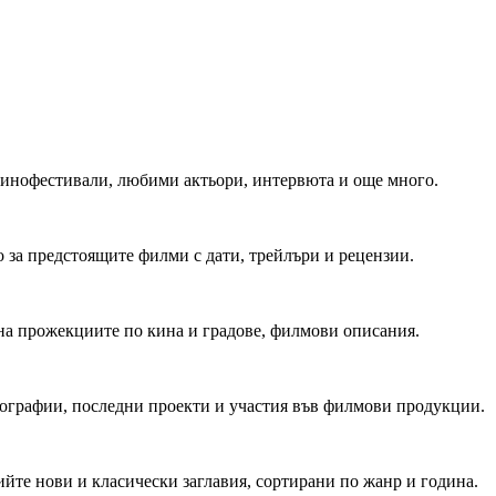
 Кинофестивали, любими актьори, интервюта и още много.
 за предстоящите филми с дати, трейлъри и рецензии.
на прожекциите по кина и градове, филмови описания.
мографии, последни проекти и участия във филмови продукции.
йте нови и класически заглавия, сортирани по жанр и година.