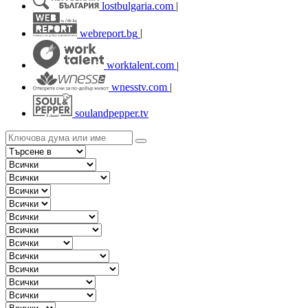
lostbulgaria.com
|
webreport.bg
|
worktalent.com
|
wnesstv.com
|
soulandpepper.tv