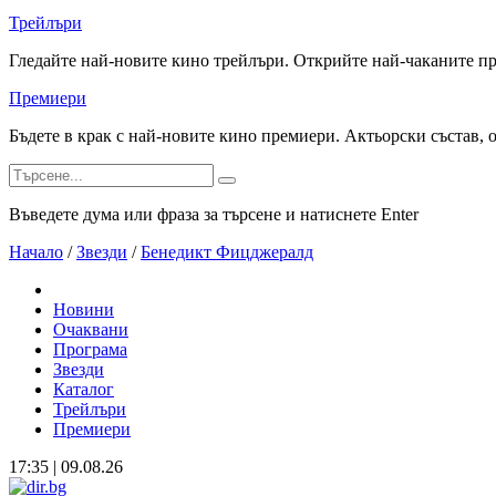
Трейлъри
Гледайте най-новите кино трейлъри. Открийте най-чаканите п
Премиери
Бъдете в крак с най-новите кино премиери. Актьорски състав, 
Въведете дума или фраза за търсене и натиснете Enter
Начало
/
Звезди
/
Бенедикт Фицджералд
Новини
Очаквани
Програма
Звезди
Каталог
Трейлъри
Премиери
17:35 | 09.08.26