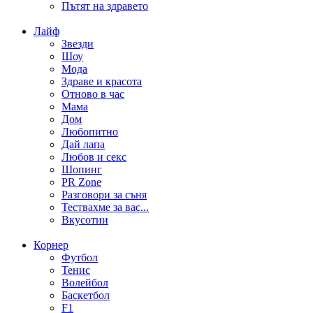
Пътят на здравето
Лайф
Звезди
Шоу
Мода
Здраве и красота
Отново в час
Мама
Дом
Любопитно
Дай лапа
Любов и секс
Шопинг
PR Zone
Разговори за съня
Тествахме за вас...
Вкусотии
Корнер
Футбол
Тенис
Волейбол
Баскетбол
F1