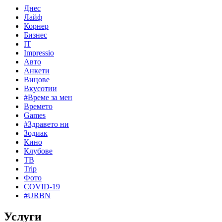
Днес
Лайф
Корнер
Бизнес
IT
Impressio
Авто
Анкети
Вицове
Вкусотии
#Време за мен
Времето
Games
#Здравето ни
Зодиак
Кино
Клубове
ТВ
Trip
Фото
COVID-19
#URBN
Услуги