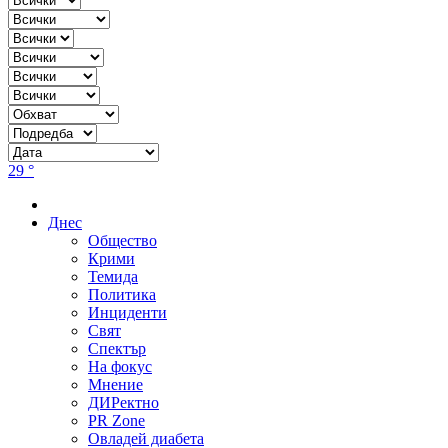
29 °
Днес
Общество
Крими
Темида
Политика
Инциденти
Свят
Спектър
На фокус
Мнение
ДИРектно
PR Zone
Овладей диабета