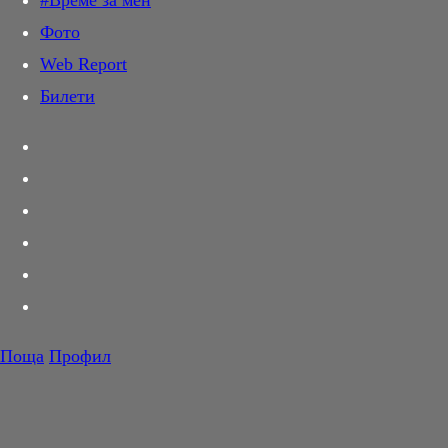
#Време за мен
Дай лапа
Фото
Любов и секс
Web Report
Шопинг
Билети
PR Zone
Разговори за съня
Тествахме за вас...
Вкусотии
Корнер
Футбол
Тенис
Волейбол
Поща
Профил
Баскетбол
F1