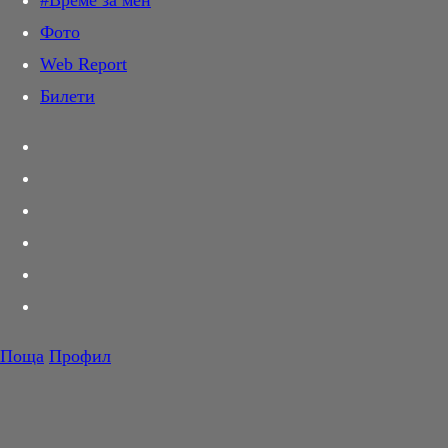
#Време за мен
Дай лапа
Фото
Любов и секс
Web Report
Шопинг
Билети
PR Zone
Разговори за съня
Тествахме за вас...
Вкусотии
Корнер
Футбол
Тенис
Волейбол
Поща
Профил
Баскетбол
F1