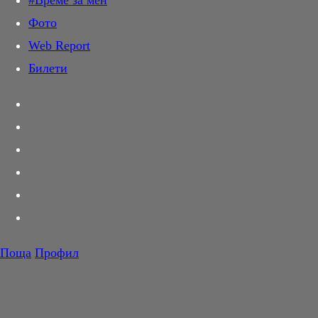
#Време за мен
Дай лапа
Фото
Любов и секс
Web Report
Шопинг
Билети
PR Zone
Разговори за съня
Тествахме за вас...
Вкусотии
Корнер
Футбол
Тенис
Волейбол
Поща
Профил
Баскетбол
F1
Лошият и красавицата